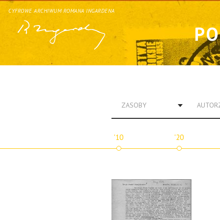
CYFROWE ARCHIWUM ROMANA INGARDENA
PO
ZASOBY
AUTOR
'10
'20