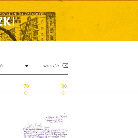
ZKI
BY
WYCZYŚĆ
'70
'80