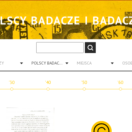
LSCY BADACZE I BADAC
ZY
POLSCY BADACZE I BADACZKI
MIEJSCA
OSO
'30
'40
'50
'60