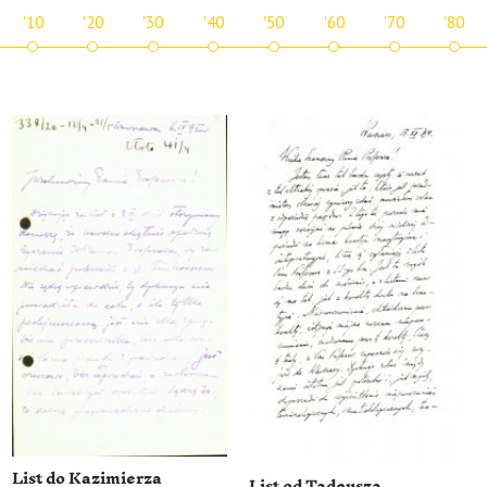
'10
'20
'30
'40
'50
'60
'70
'80
List do Kazimierza
List od Tadeusza