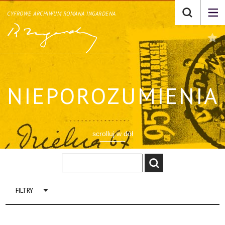
CYFROWE ARCHIWUM ROMANA INGARDENA
NIEPOROZUMIENIA
scrolluj w dół
FILTRY