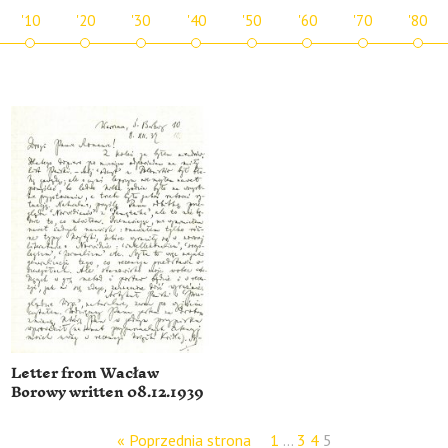
'10
'20
'30
'40
'50
'60
'70
'80
Letter from Wacław
Borowy written 08.12.1939
« Poprzednia strona
1
…
3
4
5