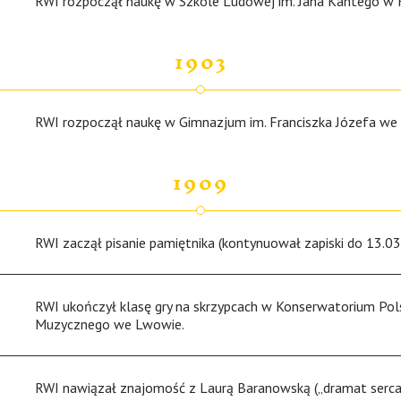
RWI rozpoczął naukę w Szkole Ludowej im. Jana Kantego w 
1903
RWI rozpoczął naukę w Gimnazjum im. Franciszka Józefa we
1909
RWI zaczął pisanie pamiętnika (kontynuował zapiski do 13.03
RWI ukończył klasę gry na skrzypcach w Konserwatorium Po
Muzycznego we Lwowie.
RWI nawiązał znajomość z Laurą Baranowską („dramat serca” 