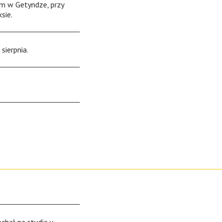
m w Getyndze, przy
sie.
sierpnia.