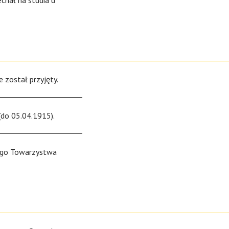
chał na studia u
e został przyjęty.
do 05.04.1915).
iego Towarzystwa