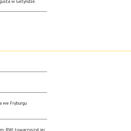
gusta w Getyndze.
a we Fryburgu
im. RWI towarzyszył jej