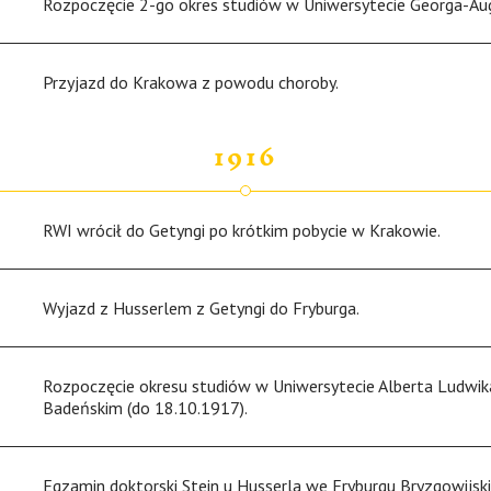
Rozpoczęcie 2-go okres studiów w Uniwersytecie Georga-Au
Przyjazd do Krakowa z powodu choroby.
1916
RWI wrócił do Getyngi po krótkim pobycie w Krakowie.
Wyjazd z Husserlem z Getyngi do Fryburga.
Rozpoczęcie okresu studiów w Uniwersytecie Alberta Ludwik
Badeńskim (do 18.10.1917).
Egzamin doktorski Stein u Husserla we Fryburgu Bryzgowijsk