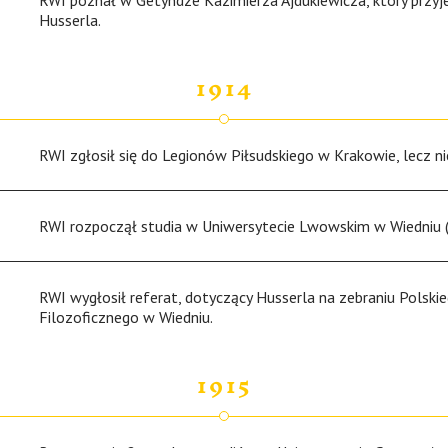
RWI poznał w Getyndze Kazimierza Ajdukiewicza, który przyje
Husserla.
1914
RWI zgłosił się do Legionów Piłsudskiego w Krakowie, lecz ni
RWI rozpoczął studia w Uniwersytecie Lwowskim w Wiedniu (
RWI wygłosił referat, dotyczący Husserla na zebraniu Polsk
Filozoficznego w Wiedniu.
1915