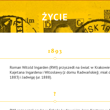
ŻYCIE
1893
Roman Witold Ingarden (RWI) przyszedł na świat w Krakowi
Kajetana Ingardena i Witosławy (z domu Radwańskiej); miał dw
1883) i Jadwigę (ur. 1888).
?