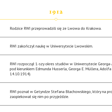
1912
Rodzice RWI przeprowadzili się ze Lwowa do Krakowa.
RWI zakończył naukę w Uniwersytecie Lwowskim.
RWI rozpoczął 1-szy okres studiów w Uniwersytecie Georga
pod kierunkiem Edmunda Husserla, Georga E. Müllera, Adolfa
14.10.1914).
RWI poznał w Getyndze Stefana Błachowskiego, który na p
zaopiekował się nim po przyjeździe.