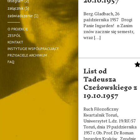
26.10.1957
telegram (2)
załącznik (5)
Berg. Gladbach, 26
zaświadczenie (1)
października 1957 Drogi
Panie Ingarden! n Zanim
O PROJEKCIE
znów zacznie się semestr,
ZESPÓŁ
wraz […]
KONTAKT
INSTYTUCJE WSPÓŁPRACUJĄCE
PRZYJACIELE ARCHIWUM
FAQ
List od
Tadeusza
Czeżowskiego z
19.10.1957
Ruch Filozoficzny
Kwartalnik Toruń,
Uniwersytet L.dz. 19/RF/57
Toruń, dnia 19 października
1957 r. Ob. Prof. Dr Roman
Ingarden Kraków Zgodnie