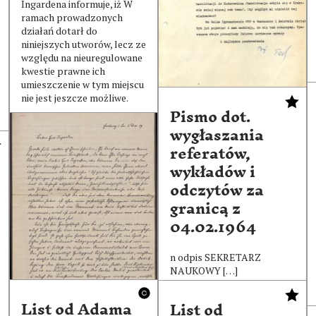
Ingardena informuje, iż W
ramach prowadzonych
Toruń, 12 marca 1967 r.
działań dotarł do
Kochany Romanie! Bardzo
niniejszych utworów, lecz ze
dziękuję za Twój list z 1
względu na nieuregulowane
marca br. i za komunikat […]
kwestie prawne ich
umieszczenie w tym miejscu
nie jest jeszcze możliwe.
Pismo dot.
wygłaszania
List od Malvine
referatów,
Husserl z
wykładów i
02.12.1929
odczytów za
granicą z
Fryburg B., 2 grudnia 29 n
04.02.1964
Drogi Panie Ingarden,
właśnie dzisiaj chciałam
do Pana napisać, Pański list
n odpis SEKRETARZ
do męża leżał już […]
NAUKOWY […]
List od Adama
List od