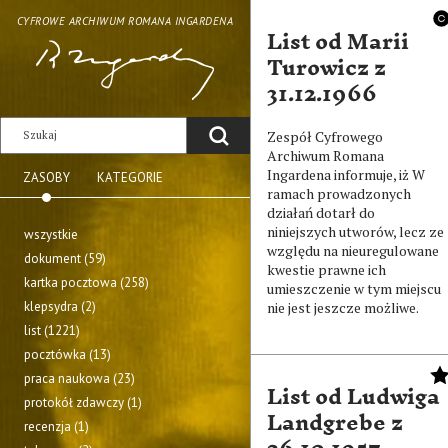
CYFROWE ARCHIWUM ROMANA INGARDENA
List od Marii
Turowicz z
31.12.1966
Zespół Cyfrowego
Archiwum Romana
Ingardena informuje, iż W
ZASOBY
KATEGORIE
ramach prowadzonych
działań dotarł do
niniejszych utworów, lecz ze
wszystkie
względu na nieuregulowane
dokument (59)
kwestie prawne ich
kartka pocztowa (258)
umieszczenie w tym miejscu
klepsydra (2)
nie jest jeszcze możliwe.
list (1221)
pocztówka (13)
praca naukowa (23)
List od Ludwiga
protokół zdawczy (1)
Landgrebe z
recenzja (1)