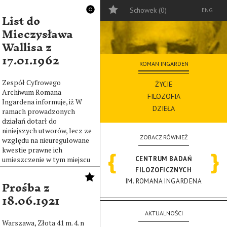
Schowek (
0
)
ENG
List do
Mieczysława
Wallisa z
17.01.1962
ROMAN INGARDEN
Zespół Cyfrowego
ŻYCIE
Archiwum Romana
FILOZOFIA
Ingardena informuje, iż W
DZIEŁA
ramach prowadzonych
działań dotarł do
niniejszych utworów, lecz ze
ZOBACZ RÓWNIEŻ
względu na nieuregulowane
kwestie prawne ich
umieszczenie w tym miejscu
CENTRUM BADAŃ
nie jest jeszcze możliwe.
FILOZOFICZNYCH
Prośba z
IM. ROMANA INGARDENA
18.06.1921
AKTUALNOŚCI
Warszawa, Złota 41 m. 4. n