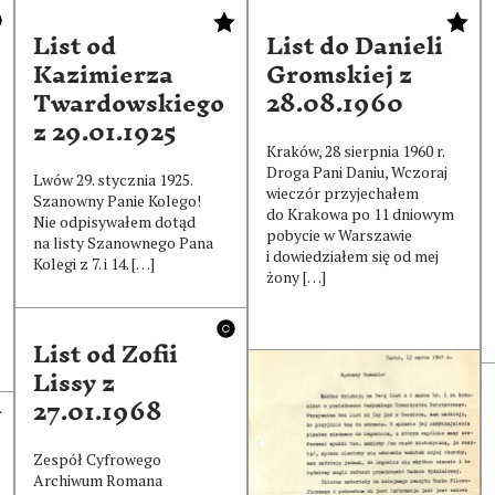
List od
List do Danieli
Kazimierza
Gromskiej z
Twardowskiego
28.08.1960
z 29.01.1925
Kraków, 28 sierpnia 1960 r.
Droga Pani Daniu, Wczoraj
Lwów 29. stycznia 1925.
wieczór przyjechałem
Szanowny Panie Kolego!
do Krakowa po 11 dniowym
Nie odpisywałem dotąd
pobycie w Warszawie
na listy Szanownego Pana
i dowiedziałem się od mej
Kolegi z 7. i 14. […]
żony […]
List od Zofii
Lissy z
List od
27.01.1968
Tadeusza
Czeżowskiego z
Zespół Cyfrowego
12.03.1967
Archiwum Romana