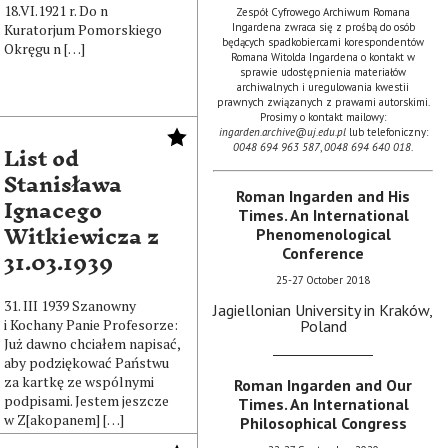
18.VI.1921 r. Do n
Zespół Cyfrowego Archiwum Romana
Kuratorjum Pomorskiego
Ingardena zwraca się z prośbą do osób
będących spadkobiercami korespondentów
Okręgu n […]
Romana Witolda Ingardena o kontakt w
sprawie udostępnienia materiałów
archiwalnych i uregulowania kwestii
prawnych związanych z prawami autorskimi.
Prosimy o kontakt mailowy:
ingarden.archive@uj.edu.pl
lub telefoniczny:
List od
0048 694 963 587
,
0048 694 640 018
.
Stanisława
Ignacego
Roman Ingarden and His
Times. An International
Witkiewicza z
Phenomenological
31.03.1939
Conference
25-27 October 2018
31. III 1939 Szanowny
Jagiellonian University in Kraków,
i Kochany Panie Profesorze:
Poland
Już dawno chciałem napisać,
aby podziękować Państwu
za kartkę ze wspólnymi
Roman Ingarden and Our
podpisami. Jestem jeszcze
Times. An International
w Z[akopanem] […]
Philosophical Congress