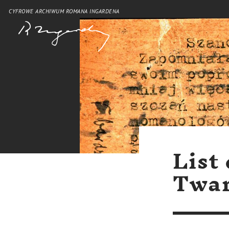
CYFROWE ARCHIWUM ROMANA INGARDENA
List
Twar