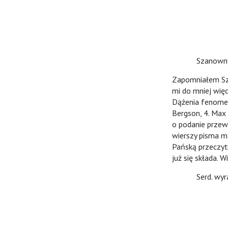
Szanowny Pa
Zapomniałem Sza
mi do mniej wię
Dążenia fenomenol
Bergson, 4. Max S
o podanie przew
wierszy pisma m
Pańską przeczyt
już się składa. 
Serd. wyra
K. Twa