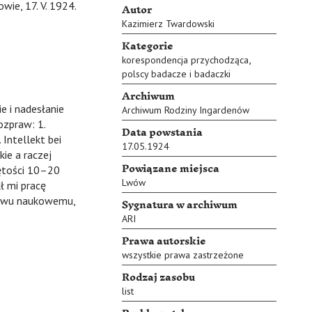
Autor
wie, 17. V. 1924.
Kazimierz Twardowski
Kategorie
,
korespondencja przychodząca
polscy badacze i badaczki
Archiwum
 i nadesłanie
Archiwum Rodziny Ingardenów
ozpraw: 1.
Data powstania
 Intellekt bei
17.05.1924
kie a raczej
Powiązane miejsca
jętości 10–20
Lwów
ł mi pracę
Sygnatura w archiwum
ystwu naukowemu,
ARI
Prawa autorskie
wszystkie prawa zastrzeżone
Rodzaj zasobu
list