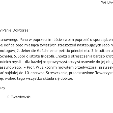
We Lwo
nie Doktorze!
nownego Pana w poprzednim liście swoim poprosić o sporządzenie
cej końca tego miesiąca zwięzłych streszczeń następujących Jego r
ogów, 2. Ueber die Gefahr einer petitio principii etc. 3. Intuition u.
cheler, 5. Spór o istotę filozofii. Chodzi o streszczenia bardzo krót
odnich myśli – dla każdej rozprawy wystarczy stosownie do jej ob
aszynowego. – Prof. W., z którym mówiłem przedwczoraj, przyrzek
ać najdalej do 10. czerwca. Streszczenie, przedstawione Towarz
Więc wobec tego wszystko składa się dobrze.
zy
rdowski