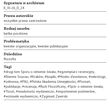
Sygnatura w archiwum
K_III-26_D_24
Prawa autorskie
wszystkie prawa zastrzeżone
Rodzaj zasobu
kartka pocztowa
Problematyka
,
kwestie organizacyjne
kwestie publikacyjne
Dziedzina
filozofia
Tagi
,
,
#
drugi tom Sporu o istnienie świata
#
egzemplarz recenzyjny
,
,
,
,
,
#
Étienne Souriau
#
Kraków
#
książki
#
Modes d’existence
#
nekrologii
,
,
,
,
#
odmowa
#
PAU
#
Polska Akademia Umiejętności
#
Poznań
,
,
,
,
#
publikacje
#
recenzja
#
Ruch Filozoficzny
#
Spór o istnienie świata
,
,
,
#
Toruń
#
wiadomości wydawnicze
#
wspomnienie pośmiertne
,
#
wzmianki wydawnicze
#
Zygmunt Zawirski