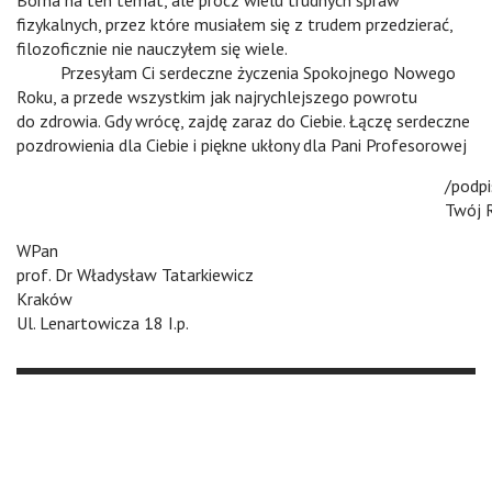
Borna na ten temat, ale prócz wielu trudnych spraw
fizykalnych, przez które musiałem się z trudem przedzierać,
filozoficznie nie nauczyłem się wiele.
n
Przesyłam Ci serdeczne życzenia Spokojnego Nowego
Roku, a przede wszystkim jak najrychlejszego powrotu
do zdrowia. Gdy wrócę, zajdę zaraz do Ciebie. Łączę serdeczne
pozdrowienia dla Ciebie i piękne ukłony dla Pani Profesorowej
/podpi
Twój 
WPan
prof. Dr Władysław Tatarkiewicz
Kraków
Ul. Lenartowicza 18 I.p.