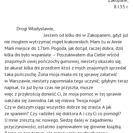
Zakopane,
8.I.55 r.
n
Drogi Władysławie,
n
Jestem od kilku dni w Zakopanem, gdyż już
nie mogłem wytrzymać mgieł krakowskich. Mam tu w Annie
Marii miejsce do 17.bm. Pogoda, jak dotąd, raczej dobra, dziś
kilka dni było wspaniale. – Poszukiwałem dla Ciebie wśród
znajomych owej pończochy gumowej, niestety okazało się,
że akurat kilka dni przedtem ktoś z mych znajomych sprzedał
taka pończochę. Żona moja miała mi tę sprawę załatwić
w Warszawie, niestety zapomniała tego uczynić; gdybym teraz
napisał, to już by na czas nie przyszła, musze
więc z przykrością donieść Ci, że moja pomoc w tej sprawie
oakzała się zawodna. Jak się miewa Twoja noga?
Czy w dalszym ciągu wszystko dobrze się zrasta. A jak
ze spaniem? Czy radziłeś się doktora A. i czy Ci co pomógł?
U mnie zresztą nic nowego. Siedzę dalej w zagadnieniu
przyczynowości, ostatnio zajmowałem się głownie książką