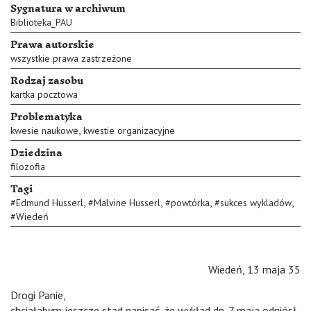
Sygnatura w archiwum
Biblioteka_PAU
Prawa autorskie
wszystkie prawa zastrzeżone
Rodzaj zasobu
kartka pocztowa
Problematyka
,
kwesie naukowe
kwestie organizacyjne
Dziedzina
filozofia
Tagi
,
,
,
,
#
Edmund Husserl
#
Malvine Husserl
#
powtórka
#
sukces wykladów
#
Wiedeń
Wiedeń, 13 maja 35
Drogi Panie,
chciałabym jeszcze stąd napisać, że wykład dn. 7 maja odniósł