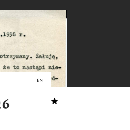
EN
56