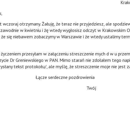
Krakó
u,
ist wczoraj otrzymany. Żałuję, że teraz nie przyjedziesz, ale spodzie
iezawodnie w kwietniu i żę wtedy wygłosisz odczyt w Krakowskim Od
 że się niebawem zobaczymy w Warszawie i że wtedy ustalimy termi
życzeniem przesyłam w załączeniu streszczenie mych d w u przem
ycie Dr Greniewskiego w PAN. Mimo starań nie zdołałem tego nap
zysłany tekst protokołu/, ale myślę, że streszczenie moje nie jest za
Łącze serdeczne pozdrowienia
Twój