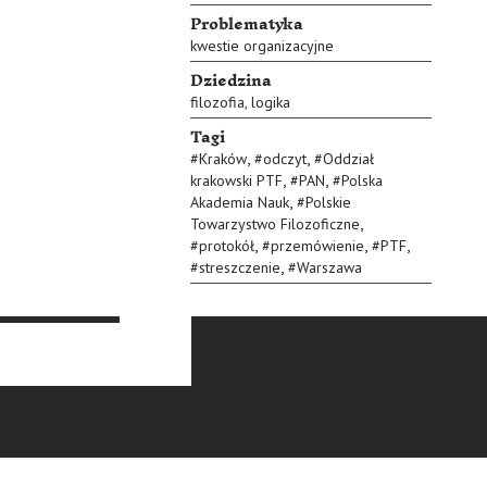
Problematyka
kwestie organizacyjne
Dziedzina
filozofia, logika
Tagi
,
,
#
Kraków
#
odczyt
#
Oddział
,
,
krakowski PTF
#
PAN
#
Polska
,
Akademia Nauk
#
Polskie
,
Towarzystwo Filozoficzne
,
,
,
#
protokół
#
przemówienie
#
PTF
,
#
streszczenie
#
Warszawa