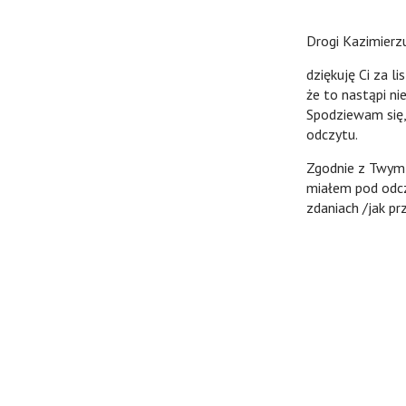
Drogi Kazimierz
dziękuję Ci za l
że to nastąpi n
Spodziewam się,
odczytu.
Zgodnie z Twym 
miałem pod odcz
zdaniach /jak pr