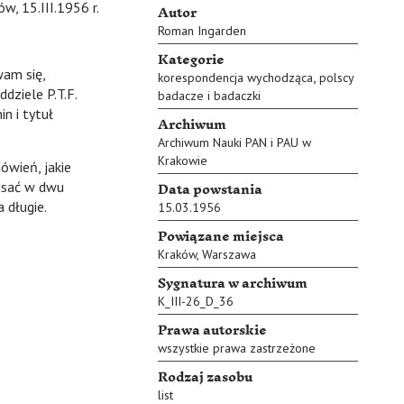
Autor
w, 15.III.1956 r.
Roman Ingarden
Kategorie
wam się,
,
korespondencja wychodząca
polscy
dziele P.T.F.
badacze i badaczki
n i tytuł
Archiwum
Archiwum Nauki PAN i PAU w
Krakowie
ówień, jakie
Data powstania
isać w dwu
 długie.
15.03.1956
Powiązane miejsca
Kraków
,
Warszawa
Sygnatura w archiwum
K_III-26_D_36
Prawa autorskie
wszystkie prawa zastrzeżone
Rodzaj zasobu
list