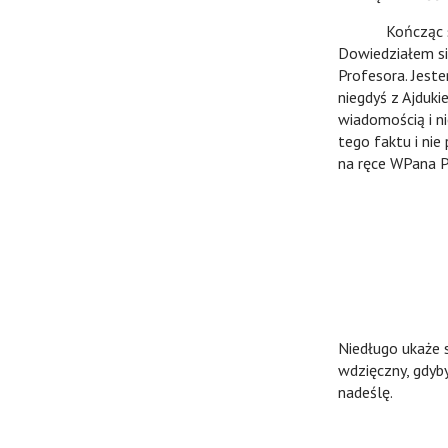
Kończąc sprawy
Dowiedziałem si
Profesora. Jest
niegdyś z Ajduki
wiadomością i n
tego faktu i ni
na ręce WPana P
Niedługo ukaże 
wdzięczny, gdyby
nadeślę.