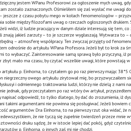
dzięczny jestem WPanu Profesorowi za ogłoszenie mych uwag, gdyż 
am zostało zaznaczonych. Ośmieliłem się zaś wysłać me uwagi d
 – jeszcze z czasu pobytu mego w kołach fenomenologów – przyz
a sobie między filozofami uwag o rzeczach ogłoszonych drukiem. 
eżeli widzi, iż ludzie pracujący w danym dziale interesują się tem, co
li znają jakieś zarzuty – to je szczerze wygłaszają. Wytwarza to – 
ezbędną – atmosferę współpracy. Ten zwyczaj przyjęty od fenom
em odnośnie do artykułu WPana Profesora. Jeżeli był to krok za śm
 mi to wybaczyć. Zainteresowanie samą sprawą było przyczyną, iż p
r zbyt mało ma czasu, by czytać wszelkie uwagi, które powstają w 
ułu p. Einhorna, to czytałem go po raz pierwszy mając 38°5 C.
n niegrzeczny owego artykułu zirytował mię, bo przyzwyczaiłem s
yskusyi i odmiennego traktowania ludzi, którzy nie dzielą z nami n
nie jednak, gdy przeczytałem po raz wtóry ów artykuł, przyszedłem
y napisać odpowiedź, to tylko dlatego, by dać do zrozumienia, iż d
ani takimi argumentami nie powinna się posługiwać. Jeżeli bowiem 
ość argumentów Dra Einhorna, to na pierwszy rzut oka widać, że 
rzedewszystkiem, że nie tyczą się zupełnie twierdzeń przeze mnie 
towności druku sądzę, że w istocie lepiej dać pokój, gdyż czytelni
arzutów p. Einhorna, o innych zaś mi nie chodzi.