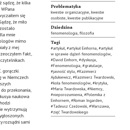
sądzę, że kilka
Problematyka
o WPana
,
kwestie organizacyjne
kwestie
wyczaiłem się
,
osobiste
kwestie publikacyjne
Sądzę, że miło
Dziedzina
 zostało
,
fenomenologia
filozofia
dla mnie
Tagi
enologów mimo
iały z mej
,
,
#
artykuł
#
artykuł Einhorna
#
artykuł
rzeoczyłem fakt,
,
w sprawie dążeń fenomenologów
,
,
czytelnikach.
#
David Einhorn
#
dyskusja
,
,
#
Fenomenologia
#
gratulacje
 gorączki.
,
#
jasność stylu
#
Kazimierz
,
,
ię w Niemczech
Ajdukiewicz
#
Kazimierz Twardowski
,
,
#
koła fenomenologów
#
krytyka
aszych
,
,
#
Maria Twardowska
#
Niemcy
 do przekonania,
,
#
nieporozumienia
#
Polemika z
yskusya naukowa
,
,
Einhornem
#
Roman Ingarden
chodzi
,
,
#
Tadeusz Czeżowski
#
Warszawa
nie wytrzymują
#
zięć Twardowskiego
wygłoszonych.
cy rozsądni sami