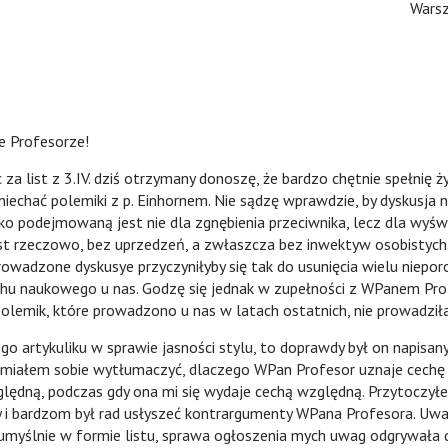
Warsz
e Profesorze!
st z 3.IV. dziś otrzymany donoszę, że bardzo chętnie spełnię ż
niechać polemiki z p. Einhornem. Nie sądzę wprawdzie, by dyskusja 
ylko podejmowaną jest nie dla zgnębienia przeciwnika, lecz dla wyś
st rzeczowo, bez uprzedzeń, a zwłaszcza bez inwektyw osobistych.
owadzone dyskusye przyczyniłyby się tak do usunięcia wielu niepor
chu naukowego u nas. Godzę się jednak w zupełności z WPanem Pr
olemik, które prowadzono u nas w latach ostatnich, nie prowadziła
ykuliku w sprawie jasności stylu, to doprawdy był on napisany
 umiałem sobie wytłumaczyć, dlaczego WPan Profesor uznaje cechę 
lędną, podczas gdy ona mi się wydaje cechą względną. Przytoczył
 i bardzom był rad usłyszeć kontrargumenty WPana Profesora. Uwa
myślnie w formie listu, sprawa ogłoszenia mych uwag odgrywała 