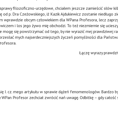
 filozoficzno-urzędowe, chciałem jeszcze zamieścić słów kilk
ę od p. Dra Czeżowskiego, iż Kazik Ajdukiewicz zostanie niedługo 
em wprawdzie obcym człowiekiem dla WPana Profesora, lecz zaprzy
ewiczem i los jego żywo mię obchodzi. To też niezmiernie się ucie
ie mogę się powstrzymać od tego, by nie wyrazić mej prawdziwej r
e przesłać mych najserdeczniejszych życzeń pomyślności dla Państ
rofesora.
Łączę wyrazy prawdz
się I. cz. mego artykułu w sprawie dążeń fenomenologów. Bardzo 
 WPan Profesor zechciał zwrócić nań uwagę. Odbitkę – gdy całość s