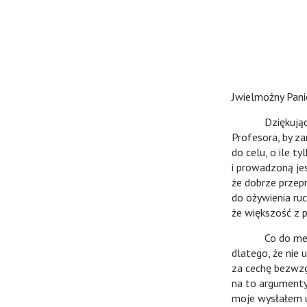
Jwielmożny Pani
Dziękując za li
Profesora, by za
do celu, o ile t
i prowadzoną je
że dobrze przepr
do ożywienia ru
że większość z p
Co do mego art
dlatego, że nie
za cechę bezwzg
na to argumenty
moje wysłałem u