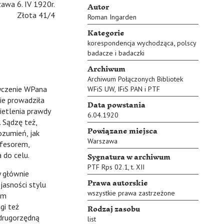
Autor
awa 6. IV 1920r.
Złota 41/4
Roman Ingarden
Kategorie
,
korespondencja wychodząca
polscy
badacze i badaczki
Archiwum
Archiwum Połączonych Bibliotek
yczenie WPana
WFiS UW, IFiS PAN i PTF
nie prowadziła
Data powstania
wietlenia prawdy
6.04.1920
 Sądzę też,
Powiązane miejsca
ozumień, jak
Warszawa
ofesorem,
Sygnatura w archiwum
 do celu.
PTF Rps 02.1, t. XII
 głównie
Prawa autorskie
jasności stylu
wszystkie prawa zastrzeżone
em
Rodzaj zasobu
gi też
drugorzędną
list