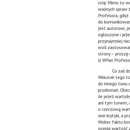
rolę. Mimo to w
ważnych spraw t
Profesora, gdyż
do komunikowani
jest autorowi, j
ogłoszone i jeże
przynajmniej ni
woli zastosował
strony – proszę
iż WPan Profeso
Co zaś do artyk
Wskutek tego to
do innego tonu d
przekonań. Obec
że jeżeli wartob
ani tym tonem, 
o rzeczową wart
one krytyki, a p
Wobec faktu kosz
ocenią wartość z