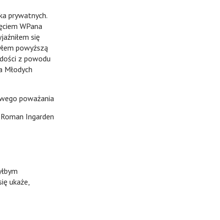
a prywatnych.
zięciem WPana
jaźniłem się
szyłem powyższą
adości z powodu
wa Młodych
iwego poważania
Roman Ingarden
byłbym
ię ukaże,