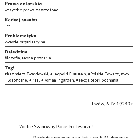
Prawa autorskie
wszystkie prawa zastrzeżone
Rodzaj zasobu
list
Problematyka
kwestie organizacyjne
Dziedzina
,
filozofia
teoria poznania
Tagi
,
,
#
Kazimierz Twardowski
#
Leopold Blaustein
#
Polskie Towarzystwo
,
,
,
Filozoficzne
#
PTF
#
Roman Ingarden
#
sekcja teorii poznania
Lwów, 6. IV. 19230.r.
Wielce Szanowny Panie Profesorze!
Dziękując uprzejmie za list z dn. 5.IV., donoszę,