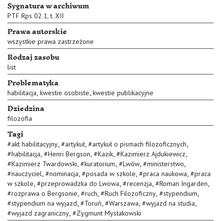
Sygnatura w archiwum
PTF Rps 02.1, t. XII
Prawa autorskie
wszystkie prawa zastrzeżone
Rodzaj zasobu
list
Problematyka
,
,
habilitacja
kwestie osobiste
kwestie publikacyjne
Dziedzina
filozofia
Tagi
,
,
,
#
akt habilitacyjny
#
artykuł
#
artykuł o pismach filozoficznych
,
,
,
,
#
habilitacja
#
Henri Bergson
#
Kazik
#
Kazimierz Ajdukiewicz
,
,
,
,
#
Kazimierz Twardowski
#
kuratorium
#
Lwów
#
ministerstwo
,
,
,
,
#
nauczyciel
#
nominacja
#
posada w szkole
#
praca naukowa
#
praca
,
,
,
,
w szkole
#
przeprowadzka do Lwowa
#
recenzja
#
Roman Ingarden
,
,
,
,
#
rozprawa o Bergsonie
#
ruch
#
Ruch Filozoficzny
#
stypendium
,
,
,
,
#
stypendium na wyjazd
#
Toruń
#
Warszawa
#
wyjazd na studia
,
#
wyjazd zagraniczny
#
Zygmunt Mysłakowski