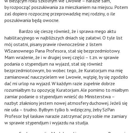
w bieżącym roku szkolnym we Lwowie – narazie sam,
by rozpocząć poszukiwania za mieszkaniem na miejscu. Potem
zaś dopiero rozpocznę przeprowadzkę mej rodziny, o ile
poszukiwania będą owocne.
Bardzo się cieszę również, że i sprawa mego aktu
habilitacyjnego w najbliższych dniach się załatwi. O tyle list
mój ostatni, pisany prawie równocześnie z listem
WSzanownego Pana Profesora, stał się bezprzedmiotowy.
Mam wrażenie, że i w drugiej swej części – t.zn. w sprawie
podania o stypendjum na wyjazd, stał się również
bezprzedmiotowym, bo wobec tego, że Kuratorjum ma mię
zamianować nauczycielem we Lwowie, wątpię, by się zgodziło
dać mi urlop na wyjazd. W każdym razie zupełnie dobrze
rozumiałbym tu opozycję Kuratorjum. Ale pomimo to miałbym
zamiar podanie o stypendjum wnieść do Ministerstwa –
nazbyt złakniony jestem nowej atmosfery duchowej. Jeżeli się
nie uda – trudno. Byłbym tylko b. wdzięczny, żeby SzPan
Profesor był łaskaw narazie zatrzymać przy sobie me zamiary
w sprawie stypendjum i wyjazdu na studja.