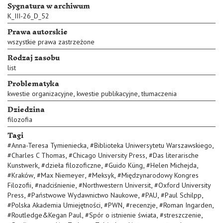
Sygnatura w archiwum
K_III-26_D_52
Prawa autorskie
wszystkie prawa zastrzeżone
Rodzaj zasobu
list
Problematyka
,
,
kwestie organizacyjne
kwestie publikacyjne
tłumaczenia
Dziedzina
filozofia
Tagi
,
,
#
Anna-Teresa Tymieniecka
#
Biblioteka Uniwersytetu Warszawskiego
,
,
#
Charles C Thomas
#
Chicago University Press
#
Das literarische
,
,
,
,
Kunstwerk
#
dzieła filozoficzne
#
Guido Küng
#
Helen Michejda
,
,
,
#
Kraków
#
Max Niemeyer
#
Meksyk
#
Międzynarodowy Kongres
,
,
,
Filozofii
#
nadciśnienie
#
Northwestern Universit
#
Oxford University
,
,
,
,
Press
#
Państwowe Wydawnictwo Naukowe
#
PAU
#
Paul Schilpp
,
,
,
,
#
Polska Akademia Umiejętności
#
PWN
#
recenzje
#
Roman Ingarden
,
,
,
#
Routledge&Kegan Paul
#
Spór o istnienie świata
#
streszczenie