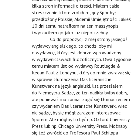
kilka stron informacji o treści. Miałem takie
streszczenie, które zrobiłem, gdy Spór był
przedłożony Polskiej Akdemii Umiejętności. Jakieś
10 dni temu natrafiłem na ten maszynopis
i wyrzuciłem go jako już niepotrzebny.
n
Co do propozycji z mej strony jakiegoś
wydawcy angielskiego, to chodzi oby mi
o wydawcę, który jest dobrze wprowadzony
w wydawnictswach filozoficznych. Dwa tygodnie
temu miałem list od wydawcy Routlegde &
Kegan Paul z Londynu, który do mnie zwravał się
w sprawie tłumaczenia Das literarische
Kunstwerk na język angielski, list przesłałem
do Niemeyera. Sadzę, że ten nadkła byłby dobry,
ale ponieważ ma zamiar zająć się tłumaczeniem
czy wydaniem Das literarische Kunstwerk, wiec
nie sądzę, by się mógł zarazem interesowac
Sporem, Ale mógłby to być np. Oxford University
Press lub np. Chicago University Press. Możnaby
się też zwrócić do Profesora Paul Schilppa