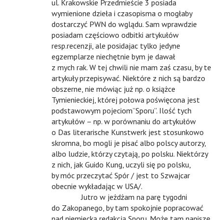
ul. Krakowskie Przedmieście 3 posiada
wymienione dzieła i czasopisma o mogłaby
dostarczyć PWN do wglądu. Sam wprawdzie
posiadam częściowo odbitki artykułów
resp.recenzji, ale posidajac tylko jedyne
egzemplarze niechętnie bym je dawał
z mych rak. W tej chwili nie mam zaś czasu, by te
artykuły przepisywać. Niektóre z nich są bardzo
obszerne, nie mówiąc już np. o książce
Tymienieckiej, której połowa poświęcona jest
podstawowym pojeciom”Sporu”. Ilość tych
artykułów – np. w porównaniu do artykułów
o Das literarische Kunstwerk jest stosunkowo
skromna, bo mogli je pisać albo polscy autorzy,
albo ludzie, którzy czytają, po polsku. Niektórzy
z nich, jak Guido Kung, uczyli się po polsku,
by móc przeczytać Spór / jest to Szwajcar
obecnie wykładając w USA/.
n
Jutro w jeżdżam na parę tygodni
do Zakopanego, by tam spokojnie popracować
nad niemiecką redakcją Sporu. Może tam napiszę