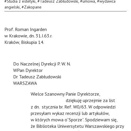
,
,
,
#
Studia z estetyki
#
Tadeusz Zabłudowski
#
umowa
#
wydawca
,
angielski
#
Zakopane
Prof. Roman Ingarden
n
w Krakowie, dn. 31.I.63.r.
Kraków, Biskupia 14.
Do Naczelnej Dyrekcji P. W. N.
WPan Dyrektor
Dr Tadeusz Zabłudowski
WARSZAWA
Wielce Szanowny Panie Dyrektorze,
n
n
dziękuję uprzejmie za list
z dn. stycznia br. Ref. W0/63. W odpowiedzi
przesyłam wykaz recenzji lub artykułów,
w których mowa o”Sporze”. Spodziewam się,
że Biblioteka Uniwersytetu Warszawskiego przy