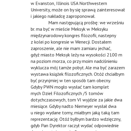
w Evanston, Illinois USA Northwestern
University, może on by się sprawą zainteresował
i jakiego nakładcę zaproponował.
n
Mam następującą prośbę: we wrześniu
br. ma być w mieście Meksyk w Meksyku
międzynarodowy kongres filozofii, nastepny
z kolei po kongresie w Wenecji. Dostałem
zaproszenie, ale nie mam zamiaru jechać,
gdyż miasto Meksyk leży na wysokości 2100 m
na poziom morza, co przy moim nadciśnieniu
wyklucza mój tamże pobyt. Ale ma być zarazem
wystawa książek filozoficznych. Otóż chciałbym
być przynjmiej w ten sposób tam obecny.
Gdyby PWN mogło wysłać tam komplet
mych Dzieł Filozoficznych /5 tomów
dotychczasowych, tom VI wyjdzie za jakie dwa
miesiące. Gdyby nadto Niemeyer wysłał dwa
u niego wydane tomy, miałbym jaką taką tam
reprezentację. Otóż byłbym bardzo wdzięczny,
gdyb Pan Dyrektor raczył wydać odpowiednie