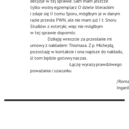
decyzje w tej sprawie. Sam mam jeszcze
tylko wolny egzemplarz O dziele literackim
i zdaje się II tomu Sporu, mógłbym je w danym
razie przesła PWN, ale nie mam już I t. Snoru
Studiów z estetyki, więc nie mógłbym
w tej sprawie dopomóc.
n
Dzikęję wreszcie za przesłanie mi
umowy z nakładem Thomasa. Z p. Michejdą,
pozostaję w kontakcie i ona napisze do nakładu,
iż tom będzie gotowy naczas.
n
n
Łączę wyrazy prawdziwego
poważania i szacunku
/Rom
Ingard