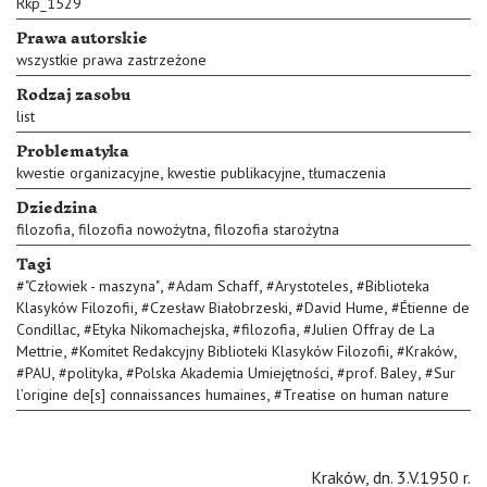
Rkp_1529
Prawa autorskie
wszystkie prawa zastrzeżone
Rodzaj zasobu
list
Problematyka
,
,
kwestie organizacyjne
kwestie publikacyjne
tłumaczenia
Dziedzina
,
,
filozofia
filozofia nowożytna
filozofia starożytna
Tagi
,
,
,
#
"Człowiek - maszyna"
#
Adam Schaff
#
Arystoteles
#
Biblioteka
,
,
,
Klasyków Filozofii
#
Czesław Białobrzeski
#
David Hume
#
Étienne de
,
,
,
Condillac
#
Etyka Nikomachejska
#
filozofia
#
Julien Offray de La
,
,
,
Mettrie
#
Komitet Redakcyjny Biblioteki Klasyków Filozofii
#
Kraków
,
,
,
,
#
PAU
#
polityka
#
Polska Akademia Umiejętności
#
prof. Baley
#
Sur
,
l’origine de[s] connaissances humaines
#
Treatise on human nature
Kraków, dn. 3.V.1950 r.