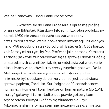
Wielce Szanowny i Drogi Panie Profesorze!
n
Zwracam się do Pana Profesora z uprzejmą prośbą
w sprawie Biblioteki Klasyków Filozofii. Tzw. plan produkcyjny
na rok 1950 nie został dotychczas zatwierdzony
przez ministerstwo. Wedle prywatnych informacji udzielonych
mi w PAU podobno zależy to od prof. Baley-a (?). Otóż bardzo
zależałoby mi na tym, by Pan Profesor jako członek Komitetu
zechciał łaskawie zainteresować się tą sprawą i dowiedzieć się
u miarodajnych czynników, jak się przedstawia zatwierdzenie
planu. Mamy w tej chwili trzy rzeczy zupełnie gotowe: De la
Mettriego Człowiek maszyna (leży od połowy grudnia
i nie może być odesłany do cenzury, bo nie jest załatwiona
sprawa papieru), Condillac, Sur l’origine de[s] connaissances
humaines i Hume-a I tom Treatise on human nature (do 1.VII.
ma być gotowy II tom). Nadto jest prawie gotowy tom
Arystotelesa Polityki i kończy się tłumaczenie Etyki
Nikomachejskiej, a tymczasem nie możemy ruszyć z miejsca.