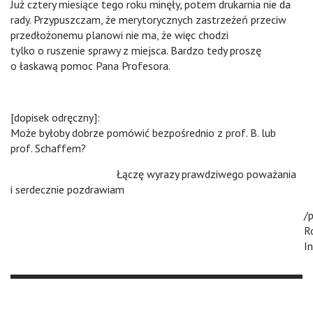
Już cztery miesiące tego roku minęły, potem drukarnia nie da
rady. Przypuszczam, że merytorycznych zastrzeżeń przeciw
przedłożonemu planowi nie ma, że więc chodzi
tylko o ruszenie sprawy z miejsca. Bardzo tedy proszę
o łaskawą pomoc Pana Profesora.
[dopisek odręczny]:
Może byłoby dobrze pomówić bezpośrednio z prof. B. lub
prof. Schaffem?
n n
Łączę wyrazy prawdziwego poważania
i serdecznie pozdrawiam
/
R
I