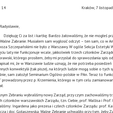
Biskupia 14 Kraków, 7 listopada 19
ładysławie,
a list i kartkę. Bardzo żałowaliśmy, że nie mogłeś prz
 Walne Zabranie. Musiałem sam wygłosić odczyt – ten sam, co w A
poza Szczepańskimi nie było z Warszawy. W ogóle Sekcja Estetyki
ęciu laty nie funkcjonuje wcale, jakkolwiek trzech członków Zarząd
rawski, którego prosiłem, żeby mi przysłał do sprawozdania spis 
pisał mi, że w Warszawie ludzie uznają, że nie potrzeba posiedzeń S
innych konwektylii (tak pisze), na których ludzie mogą sobie o tych
lnie, sam założył Seminarium Ogólno-polskie w PAn. Teraz to funkc
ki” prowadzony przez p. Krzemienia, którego w tym celu zamianow
ał.
raniu wybraliśmy nowy Zarząd, przy czym zachowaliśmy tr
członków warszawskich Zarządu, tzn. Ciebie, prof. Wallisa i Prof.
liśmy: Ingardena jako prezesa i człech członków Zarządu: prof. Ka
icza i doc. Gołaszewską. Walne Zebranie uchwaliło przy tym, żeby Z