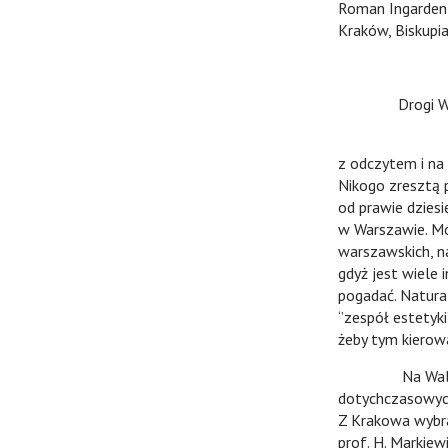
Roman Ingarden
Kraków, 
Drogi W
Dziękuję Ci z
z odczytem i na
Nikogo zresztą 
od prawie dziesi
w Warszawie. Mo
warszawskich, na
gdyż jest wiele 
pogadać. Natura
‘’zespół estety
żeby tym kierow
Na Walnym Zeb
dotychczasowych 
Z Krakowa wybra
prof. H. Markiew