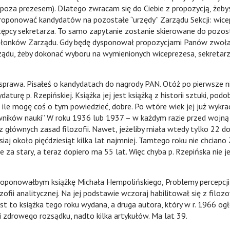
poza prezesem). Dlatego zwracam się do Ciebie z propozycją, żeby
roponować kandydatów na pozostałe ‘’urzędy” Zarządu Sekcji: wice
stępcy sekretarza. To samo zapytanie zostanie skierowane do pozo
złonków Zarządu. Gdy będę dysponował propozycjami Panów zwoł
ządu, żeby dokonać wyboru na wymienionych wiceprezesa, sekretarz
Pisałeś o kandydatach do nagrody PAN. Otóż po pierwsze ni
aturę p. Rzepińskiej. Książka jej jest książką z historii sztuki, podob
o ile mogę coś o tym powiedzieć, dobre. Po wtóre wiek jej już wykr
wników nauki’’ W roku 1936 lub 1937 – w każdym razie przed wojn
 głównych zasad filozofii. Nawet, jeżeliby miała wtedy tylko 22 do
siaj około pięćdziesiąt kilka lat najmniej. Tamtego roku nie chcia
 że za stary, a teraz dopiero ma 55 lat. Więc chyba p. Rzepińska nie j
łbym książkę Michała Hempolińskiego, Problemy percepcji, 
ozofii analitycznej. Na jej podstawie wczoraj habilitował się z filoz
est to książka tego roku wydana, a druga autora, który w r. 1966 ogło
ii zdrowego rozsądku, nadto kilka artykułów. Ma lat 39.