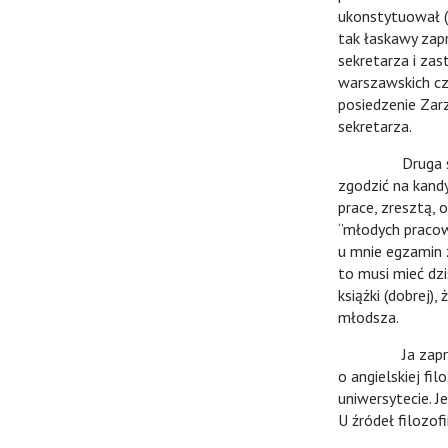
ukonstytuował (
tak łaskawy zap
sekretarza i za
warszawskich c
posiedzenie Zar
sekretarza.
Druga sprawa. 
zgodzić na kandyd
prace, zresztą, 
‘’młodych praco
u mnie egzamin z
to musi mieć dzi
książki (dobrej),
młodsza.
Ja zaproponowa
o angielskiej fil
uniwersytecie. J
U źródeł filozof