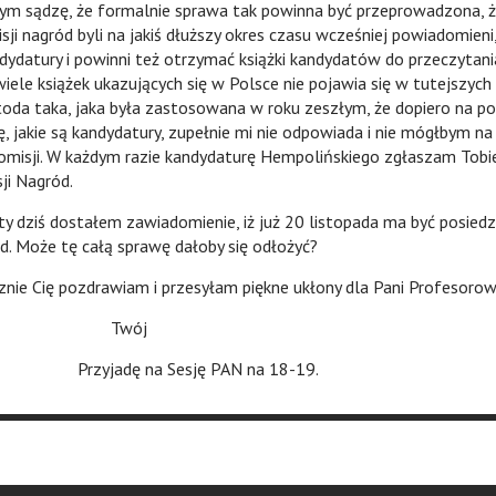
ę, że formalnie sprawa tak powinna być przeprowadzona, ż
ji nagród byli na jakiś dłuższy okres czasu wcześniej powiadomieni,
ndydatury i powinni też otrzymać książki kandydatów do przeczytani
iele książek ukazujących się w Polsce nie pojawia się w tutejszych 
da taka, jaka była zastosowana w roku zeszłym, że dopiero na po
, jakie są kandydatury, zupełnie mi nie odpowiada i nie mógłbym n
komisji. W każdym razie kandydaturę Hempolińskiego zgłaszam Tobie
ji Nagród.
dostałem zawiadomienie, iż już 20 listopada ma być posiedze
d. Może tę całą sprawę dałoby się odłożyć?
 pozdrawiam i przesyłam piękne ukłony dla Pani Profesorow
Twój
Przyjadę na Sesję PAN na 18-19.