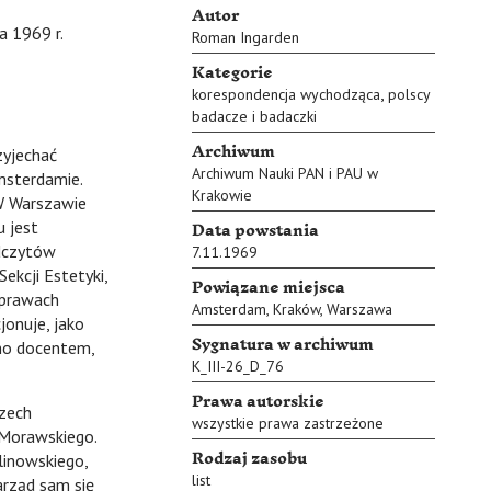
Autor
69 r.
Roman Ingarden
Kategorie
,
korespondencja wychodząca
polscy
badacze i badaczki
Archiwum
yjechać
Archiwum Nauki PAN i PAU w
msterdamie.
Krakowie
 W Warszawie
Data powstania
u jest
odczytów
7.11.1969
ekcji Estetyki,
Powiązane miejsca
 sprawach
Amsterdam
,
Kraków
,
Warszawa
jonuje, jako
Sygnatura w archiwum
ano docentem,
K_III-26_D_76
Prawa autorskie
zech
wszystkie prawa zastrzeżone
 Morawskiego.
Rodzaj zasobu
linowskiego,
list
arząd sam się