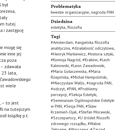
Problematyka
ś był
prezesa,
,
kwestie organizacyjne
nagroda PAN
stały
Dziedzina
am tutej
,
estetyka
filozofia
a i zastępcę
Tagi
,
#
Amsterdam
#
angielska filozofia
e mogę się
,
,
analityczna
#
działalność odczytowa
nie inne jej
,
,
#
Henryk Markiewicz
#
historia sztuki
,
,
acza poza
#
Komisja Nagród
#
Kraków
#
Lech
,
,
Kalinowski
#
Leon Zawadowski
ą – zdawała
,
#
Maria Gołaszewska
#
Maria
 23 lata,
,
,
Rzepińska
#
Michał Hempoliński
no Zawadowskiego
,
,
#
Mieczysław Wallis
#
nagroda PAN
est wiele
,
,
#
odczyt
#
PAN
#
Problemy
,
,
percepcji
#
Sekcja Estetyki
#
Seminarium Ogólnopolskie Estetyki
– to jest
,
,
w PAN
#
Sesja PAN
#
Sław
ofii na tutejszym
,
,
Krzemień-Ojak
#
Stefan Morawski
sił książkę p.t.
,
#
Szczepańscy
#
U źródeł filozofii
,
zdrowego rozsądku
#
Walne
,
,
Zebranie
#
Warszawa
#
Zarząd