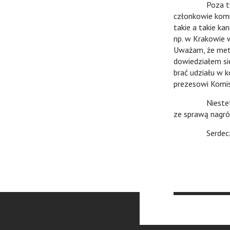
Poza tym sądz
członkowie komis
takie a takie ka
np. w Krakowie w
Uważam, że meto
dowiedziałem się
brać udziału w 
prezesowi Komis
Niestety dziś 
ze sprawą nagró
Serdecznie Cię