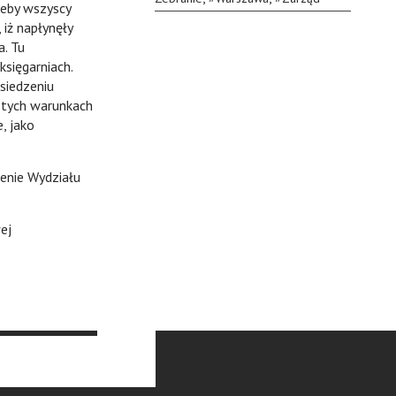
eby wszyscy
 iż napłynęły
a. Tu
księgarniach.
siedzeniu
a tych warunkach
, jako
nie Wydziału
ej