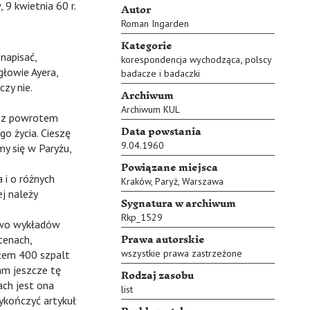
Autor
 9 kwietnia 60 r.
Roman Ingarden
Kategorie
apisać,
,
korespondencja wychodząca
polscy
głowie Ayera,
badacze i badaczki
zy nie.
Archiwum
Archiwum KUL
ś z powrotem
Data powstania
o życia. Cieszę
9.04.1960
my się w Paryżu,
Powiązane miejsca
i o różnych
Kraków
,
Paryż
,
Warszawa
ej należy
Sygnatura w archiwum
Rkp_1529
wo wykładów
Prawa autorskie
tenach,
wszystkie prawa zastrzeżone
ałem 400 szpalt
am jeszcze tę
Rodzaj zasobu
ach jest ona
list
ykończyć artykuł