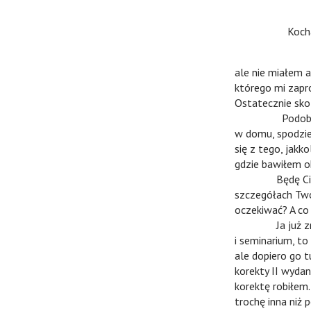
n
Kochany 
n n
wr
ale nie miałem 
którego mi zapr
Ostatecznie skoń
n
Podobno miał
w domu, spodziew
się z tego, jakk
gdzie bawiłem o
n
Będę Ci wdzię
szczegółach Twoi
oczekiwać? A co
n
Ja już znowu
i seminarium, to
ale dopiero go 
korekty II wydan
korektę robiłem.
trochę inna niż