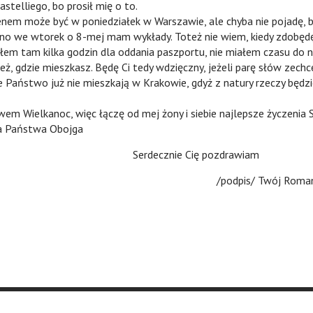
astelliego, bo prosił mię o to.
że być w poniedziałek w Warszawie, ale chyba nie pojadę, 
ano we wtorek o 8-mej mam wykłady. Toteż nie wiem, kiedy zdobędę
łem tam kilka godzin dla oddania paszportu, nie miałem czasu do n
eż, gdzie mieszkasz. Będę Ci tedy wdzięczny, jeżeli parę słów zechc
e Państwo już nie mieszkają w Krakowie, gdyż z natury rzeczy będzi
lkanoc, więc łączę od mej żony i siebie najlepsze życzenia S
la Państwa Obojga
Serdecznie Cię pozdrawiam
/podpis/ Twój Roma