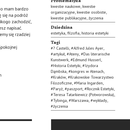
Problematyka
,
kwestie naukowe
kwestie
bo mam bardzo
,
,
organizacyjne
kwestie osobiste
 się na podróż
,
kwestie publikacyjne
życzenia
ikogo zachodzić,
Dziedzina
esz napisać.
,
,
estetyka
filzofia
historia estetyki
emy się rzadziej
Tagi
pokojnej
,
,
#
? Castelli
#
Alfred Jules Ayer
,
,
#
artykuł
#
Ateny
#
Das literarische
,
,
Kunstwerk
#
Edmund Husserl
,
#
Historia Estetyki
#
Izydora
,
,
Dąmbska
#
kongres w Atenach
n
,
#
Kraków
#
Krakowskie Towarzystwo
,
,
Filozoficzne
#
Maria Ingarden
,
,
,
#
Paryż
#
paszport
#
Rocznik Estetyki
,
#
Teresa Tatarkiewicz (Potworowska)
,
,
,
#
Tybinga
#
Warszawa
#
wykłady
#
życzenia