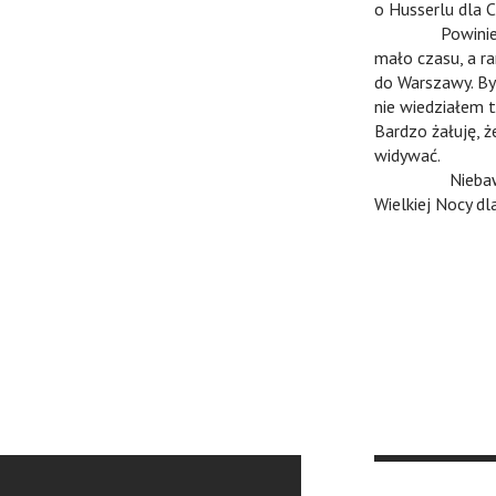
o Husserlu dla C
n
Powinienem mo
mało czasu, a r
do Warszawy. By
nie wiedziałem t
Bardzo żałuję, ż
widywać.
n
Niebawem Wie
Wielkiej Nocy d