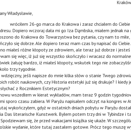
Kraków,
Władysławie,
óciłem 26-go marca do Krakowa i zaraz chciałem do Ciebie n
adresu. Dopiero wczoraj dała mi go Iza Dąmbska, miałem jednak na 
oszono do Krakowa do Towarzystwa bez pytania, czy nam to miłe, c
czyło się dobrze. Ale dopiero teraz mam czas by napisać do Ciebie.
eś różne kłopoty ze zdrowiem, ale teraz już dobrze i jeste
am się więc, iż już się wszystko skończyło i wracasz do normalneg
olwiek żałuję bardzo, iż miałeś kłopoty, wskutek tego nie zobaczyliś
koło trzy tygodnie.
czny, jeśli napisze do mnie kilka słów o stanie Twego zdrowia 
ch robót naukowych, czy Historia estetyki już się drukuje? I kiedy j
 słychać z Rocznikiem Estetycznym?
 wszedłem w kierat wykładów, mam teraz 9 godzin tygodnio
 mi sporo czasu zabiera. W Paryżu napisałem odczyt na kongres w A
tutaj wykończyłem, gdyż w ostatnich dniach pobytu w Paryżu dost
ia Das literarische Kunstwerk. Byłem potem trzy dni w Tybindze i t
 Spodziewam się, że przed wakacjami książka się ukaże. W szczegół
 polskie wydanie, które tutaj zastałem gotowe. Prócz tego muszę w