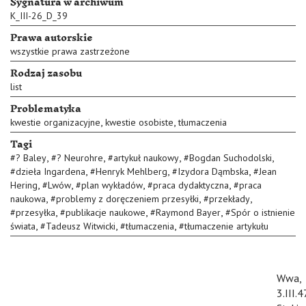
Sygnatura w archiwum
K_III-26_D_39
Prawa autorskie
wszystkie prawa zastrzeżone
Rodzaj zasobu
list
Problematyka
,
,
kwestie organizacyjne
kwestie osobiste
tłumaczenia
Tagi
,
,
,
,
#
? Baley
#
? Neurohre
#
artykuł naukowy
#
Bogdan Suchodolski
,
,
,
#
dzieła Ingardena
#
Henryk Mehlberg
#
Izydora Dąmbska
#
Jean
,
,
,
,
Hering
#
Lwów
#
plan wykładów
#
praca dydaktyczna
#
praca
,
,
,
naukowa
#
problemy z doręczeniem przesyłki
#
przekłady
,
,
,
#
przesyłka
#
publikacje naukowe
#
Raymond Bayer
#
Spór o istnienie
,
,
,
świata
#
Tadeusz Witwicki
#
tłumaczenia
#
tłumaczenie artykułu
Wwa,
3.III.4