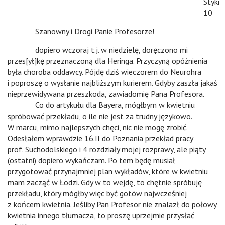
Styki
10
v
Szanowny i Drogi Panie Profesorze!
v
dopiero wczoraj t.j. w niedzielę, doręczono mi
przes[ył]kę przeznaczoną dla Heringa. Przyczyną opóźnienia
była choroba oddawcy. Pójdę dziś wieczorem do Neurohra
i poproszę o wysłanie najbliższym kurierem. Gdyby zaszła jakaś
nieprzewidywana przeszkoda, zawiadomię Pana Profesora.
v
Co do artykułu dla Bayera, mógłbym w kwietniu
spróbować przekładu, o ile nie jest za trudny językowo.
W marcu, mimo najlepszych chęci, nic nie mogę zrobić.
Odesłałem wprawdzie 16.II do Poznania przekład pracy
prof. Suchodolskiego i 4 rozdziały mojej rozprawy, ale piąty
(ostatni) dopiero wykańczam. Po tem będę musiał
przygotować przynajmniej plan wykładów, które w kwietniu
mam zacząć w Łodzi. Gdy w to wejdę, to chętnie spróbuję
przekładu, który mógłby więc być gotów najwcześniej
z końcem kwietnia. Jeśliby Pan Profesor nie znalazł do połowy
kwietnia innego tłumacza, to proszę uprzejmie przysłać