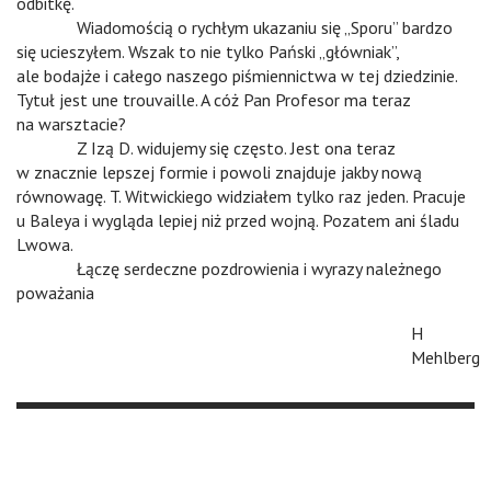
odbitkę.
v
Wiadomością o rychłym ukazaniu się „Sporu” bardzo
się ucieszyłem. Wszak to nie tylko Pański „główniak”,
ale bodajże i całego naszego piśmiennictwa w tej dziedzinie.
Tytuł jest une trouvaille. A cóż Pan Profesor ma teraz
na warsztacie?
v
Z Izą D. widujemy się często. Jest ona teraz
w znacznie lepszej formie i powoli znajduje jakby nową
równowagę. T. Witwickiego widziałem tylko raz jeden. Pracuje
u Baleya i wygląda lepiej niż przed wojną. Pozatem ani śladu
Lwowa.
v
Łączę serdeczne pozdrowienia i wyrazy należnego
poważania
H
Mehlberg