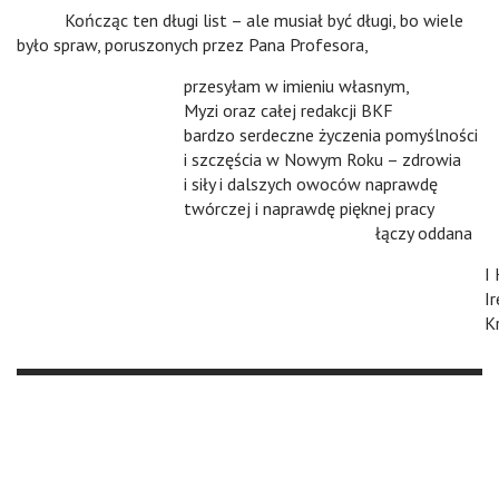
v
Kończąc ten długi list – ale musiał być długi, bo wiele
było spraw, poruszonych przez Pana Profesora,
przesyłam w imieniu własnym,
Myzi oraz całej redakcji BKF
bardzo serdeczne życzenia pomyślności
i szczęścia w Nowym Roku – zdrowia
i siły i dalszych owoców naprawdę
twórczej i naprawdę pięknej pracy
v
v
v
v
łączy oddana
I
I
K