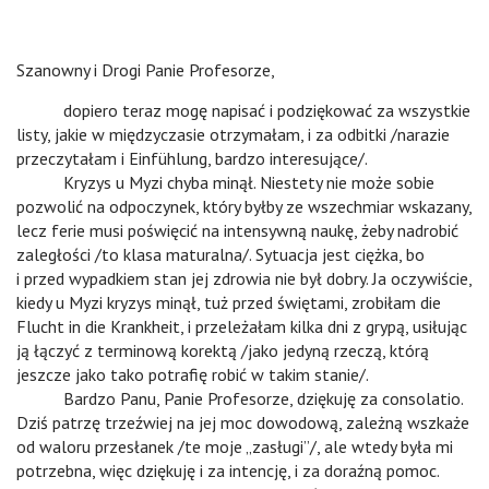
Szanowny i Drogi Panie Profesorze,
v
dopiero teraz mogę napisać i podziękować za wszystkie
listy, jakie w międzyczasie otrzymałam, i za odbitki /narazie
przeczytałam i Einfühlung, bardzo interesujące/.
v
Kryzys u Myzi chyba minął. Niestety nie może sobie
pozwolić na odpoczynek, który byłby ze wszechmiar wskazany,
lecz ferie musi poświęcić na intensywną naukę, żeby nadrobić
zaległości /to klasa maturalna/. Sytuacja jest ciężka, bo
i przed wypadkiem stan jej zdrowia nie był dobry. Ja oczywiście,
kiedy u Myzi kryzys minął, tuż przed świętami, zrobiłam die
Flucht in die Krankheit, i przeleżałam kilka dni z grypą, usiłując
ją łączyć z terminową korektą /jako jedyną rzeczą, którą
jeszcze jako tako potrafię robić w takim stanie/.
v
Bardzo Panu, Panie Profesorze, dziękuję za consolatio.
Dziś patrzę trzeźwiej na jej moc dowodową, zależną wszkaże
od waloru przesłanek /te moje „zasługi”/, ale wtedy była mi
potrzebna, więc dziękuję i za intencję, i za doraźną pomoc.