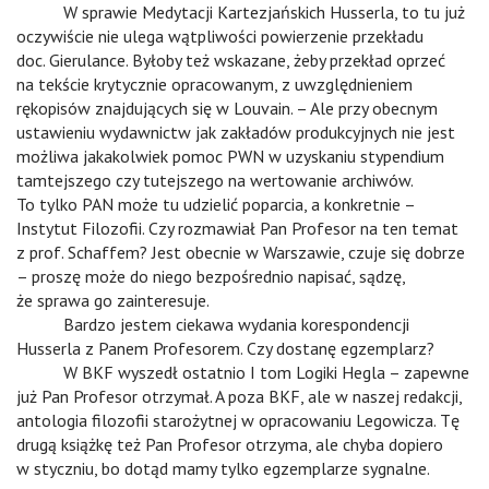
v
W sprawie Medytacji Kartezjańskich Husserla, to tu już
oczywiście nie ulega wątpliwości powierzenie przekładu
doc. Gierulance. Byłoby też wskazane, żeby przekład oprzeć
na tekście krytycznie opracowanym, z uwzględnieniem
rękopisów znajdujących się w Louvain. – Ale przy obecnym
ustawieniu wydawnictw jak zakładów produkcyjnych nie jest
możliwa jakakolwiek pomoc PWN w uzyskaniu stypendium
tamtejszego czy tutejszego na wertowanie archiwów.
To tylko PAN może tu udzielić poparcia, a konkretnie –
Instytut Filozofii. Czy rozmawiał Pan Profesor na ten temat
z prof. Schaffem? Jest obecnie w Warszawie, czuje się dobrze
– proszę może do niego bezpośrednio napisać, sądzę,
że sprawa go zainteresuje.
v
Bardzo jestem ciekawa wydania korespondencji
Husserla z Panem Profesorem. Czy dostanę egzemplarz?
v
W BKF wyszedł ostatnio I tom Logiki Hegla – zapewne
już Pan Profesor otrzymał. A poza BKF, ale w naszej redakcji,
antologia filozofii starożytnej w opracowaniu Legowicza. Tę
drugą książkę też Pan Profesor otrzyma, ale chyba dopiero
w styczniu, bo dotąd mamy tylko egzemplarze sygnalne.