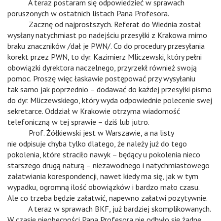
v
A teraz postaram się odpowiedzieć w sprawach
poruszonych w ostatnich listach Pana Profesora.
v
Zacznę od najprostszych. Referat do Wiednia został
wysłany natychmiast po nadejściu przesyłki z Krakowa mimo
braku znaczników /dał je PWN/. Co do procedury przesyłania
korekt przez PWN, to dyr. Kazimierz Mliczewski, który pełni
obowiązki dyrektora naczelnego, przyrzekł również swoją
pomoc. Proszę więc łaskawie postępować przy wysyłaniu
tak samo jak poprzednio – dodawać do każdej przesyłki pismo
do dyr. Mliczewskiego, który wyda odpowiednie polecenie swej
sekretarce. Oddział w Krakowie otrzyma wiadomość
telefoniczną w tej sprawie – dziś lub jutro.
v
Prof. Żółkiewski jest w Warszawie, a na listy
nie odpisuje chyba tylko dlatego, że należy już do tego
pokolenia, które straciło nawyk – będący u pokolenia nieco
starszego drugą naturą – niezawodnego i natychmiastowego
załatwiania korespondencji, nawet kiedy ma się, jak w tym
wypadku, ogromną ilość obowiązków i bardzo mało czasu.
Ale co trzeba będzie załatwić, napewno załatwi pozytywnie.
v
A teraz w sprawach BKF, już bardziej skomplikowanych.
W czasie nieobecności Pana Profesora nie odbyło się żadne