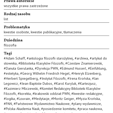
Prawa autorskie
wszystkie prawa zastrzeżone
Rodzaj zasobu
list
Problematyka
,
,
kwestie osobiste
kwestie publikacyjne
tłumaczenia
Dziedzina
filozofia
Tagi
,
,
,
#
Adam Schaff
#
antologia filozofii starożytnej
#
archiwa
#
artykuł do
,
,
,
słownika
#
Biblioteka Klasyków Filozofii
#
Czesław Znamierowski
,
,
,
,
#
Danuta Gierulanka
#
Dyrekcja PWN
#
Edmund Husserl
#
Einfühlung
,
,
,
#
estetyka
#
Georg Wilhelm Friedrich Hegel
#
Henryk Elzenberg
,
,
,
#
Herbert Spiegelberg
#
Instytut Filozofii
#
Irena Krońska
#
Jan
,
,
,
,
Legowicz
#
Jean-Baptiste Dubos
#
Karol Kuryluk
#
Kartezjusz
,
#
Kazimierz Mliczewski
#
Komitet Redakcyjny Biblioteki Klasyków
,
,
,
,
Filozofii
#
korekta
#
krakowski oddział PWN
#
kwestie redakcyjne
,
,
,
,
,
#
logika
#
Louvain
#
Medytacje
#
Moritz Geiger
#
Myzia Krońska
,
,
,
#
PAN
#
Państwowe Wydawnictwo Naukowe
#
plany wydawnicze
,
,
,
#
Polska Akademia Nauk
#
posiedzenie komitetu
#
praca naukowa