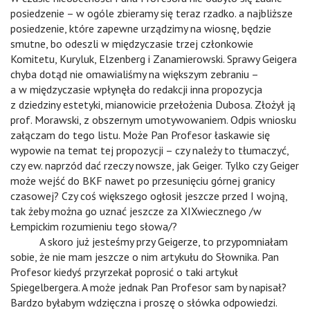
posiedzenie – w ogóle zbieramy się teraz rzadko. a najbliższe
posiedzenie, które zapewne urządzimy na wiosnę, będzie
smutne, bo odeszli w międzyczasie trzej członkowie
Komitetu, Kuryluk, Elzenberg i Zanamierowski. Sprawy Geigera
chyba dotąd nie omawialiśmy na większym zebraniu –
a w międzyczasie wpłynęła do redakcji inna propozycja
z dziedziny estetyki, mianowicie przełożenia Dubosa. Złożył ją
prof. Morawski, z obszernym umotywowaniem. Odpis wniosku
załączam do tego listu. Może Pan Profesor łaskawie się
wypowie na temat tej propozycji – czy należy to tłumaczyć,
czy ew. naprzód dać rzeczy nowsze, jak Geiger. Tylko czy Geiger
może wejść do BKF nawet po przesunięciu górnej granicy
czasowej? Czy coś większego ogłosił jeszcze przed I wojną,
tak żeby można go uznać jeszcze za XIXwiecznego /w
Łempickim rozumieniu tego słowa/?
v
A skoro już jesteśmy przy Geigerze, to przypomniałam
sobie, że nie mam jeszcze o nim artykułu do Słownika. Pan
Profesor kiedyś przyrzekał poprosić o taki artykuł
Spiegelbergera. A może jednak Pan Profesor sam by napisał?
Bardzo byłabym wdzięczna i proszę o słówka odpowiedzi.