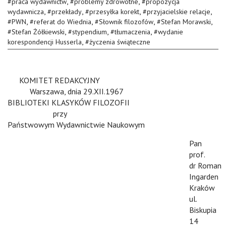
,
,
#
praca wydawnictw
#
problemy zdrowotne
#
propozycja
,
,
,
,
wydawnicza
#
przekłady
#
przesyłka korekt
#
przyjacielskie relacje
,
,
,
,
#
PWN
#
referat do Wiednia
#
Słownik filozofów
#
Stefan Morawski
,
,
,
#
Stefan Żółkiewski
#
stypendium
#
tłumaczenia
#
wydanie
,
korespondencji Husserla
#
życzenia świąteczne
v
KOMITET REDAKCYJNY
v
v
Warszawa, dnia 29.XII.1967
BIBLIOTEKI KLASYKÓW FILOZOFII
v
v
przy
Państwowym Wydawnictwie Naukowym
Pan
prof.
dr Roman
Ingarden
Kraków
ul.
Biskupia
14