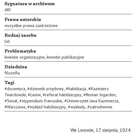
Sygnatura w archiwum
ARI
Prawa autorskie
wszystkie prawa zastrzeżone
Rodzaj zasobu
list
Problematyka
,
kwestie organizacyjne
kwestie publikacyjne
Dziedzina
filozofia
Tagi
,
,
,
#
docentura
#
dziennik urzędowy
#
habilitacja
#
Kazimierz
,
,
,
,
Twardowski
#
Lwów
#
referat habilitacyjny
#
Roman Ingarden
,
,
,
#
Senat
#
stypendium francuskie
#
Uniwersytet Jana Kazimierza
,
,
,
#
Warszawa
#
wykład habilitacyjny
#
wykłady
#
zatrudnienie
We Lwowie, 17. sierpnia, 1924.