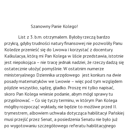
Szanowny Panie Kolego!
List z 3. b.m. otrzymałem. Byłoby rzeczą bardzo
przykrą, gdyby trudności natury finansowej nie pozwoliły Panu
Koledze przenieść się do Lwowa i korzystać z docentury.
Kalkulacya, którą mi Pan Kolega w liście przedstawia, istotnie
jest niepokojąca – nie tracę jednak nadziei, że rzeczy dadzą się
ostatecznie ułożyć pomyślnie. W ostatnim numerze
ministeryalnego Dziennika urzędowego jest konkurs na dwie
posady matematyków we Lwowie – więc pod tym względem
pójdzie wszystko, sądzę, gładko. Proszę mi tylko napisać,
skoro Pan Kolega wniesie podanie, abym mógł sprawy tu
przypilnować. – Co się tyczy terminu, w którym Pan Kolega
mógłby rozpocząć wykłady, nie będzie to możliwe przed II.
trymestrem, albowiem uchwała dotycząca habilitacyi Pańskiej
musi przejść przez Senat, a posiedzenia Senatu nie było już
po wygotowaniu szczegółowego referatu habilitacyjnego