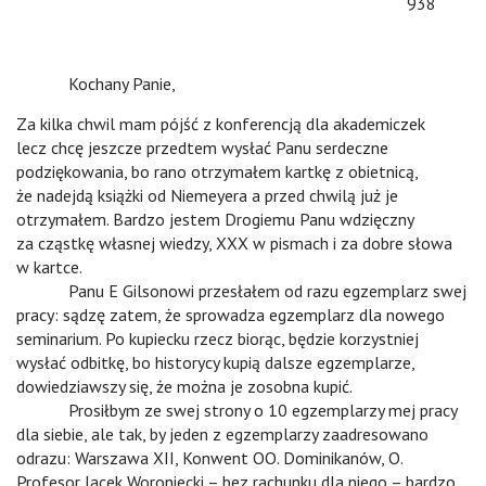
938
n
Kochany Panie,
Za kilka chwil mam pójść z konferencją dla akademiczek
lecz chcę jeszcze przedtem wysłać Panu serdeczne
podziękowania, bo rano otrzymałem kartkę z obietnicą,
że nadejdą książki od Niemeyera a przed chwilą już je
otrzymałem. Bardzo jestem Drogiemu Panu wdzięczny
za cząstkę własnej wiedzy, XXX w pismach i za dobre słowa
w kartce.
n
Panu E Gilsonowi przesłałem od razu egzemplarz swej
pracy: sądzę zatem, że sprowadza egzemplarz dla nowego
seminarium. Po kupiecku rzecz biorąc, będzie korzystniej
wysłać odbitkę, bo historycy kupią dalsze egzemplarze,
dowiedziawszy się, że można je zosobna kupić.
n
Prosiłbym ze swej strony o 10 egzemplarzy mej pracy
dla siebie, ale tak, by jeden z egzemplarzy zaadresowano
odrazu: Warszawa XII, Konwent OO. Dominikanów, O.
Profesor Jacek Woroniecki – bez rachunku dla niego – bardzo