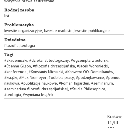
wszystkie prawa zastrzeżone
Rodzaj zasobu
list
Problematyka
,
,
kwestie organizacyjne
kwestie osobiste
kwestie publikacyjne
Dziedzina
,
filozofia
teologia
Tagi
,
,
,
#
akademiczki
#
dziekanat teologiczny
#
egzemplarz autorski
,
,
,
#
Étienne Gilson
#
filozofia chrześcijańska
#
Jacek Woroniecki
,
,
,
#
konferencja
#
Konstanty Michalski
#
Konwent OO. Dominikanów
,
,
,
,
#
książki
#
Max Niemeyer
#
odbitka pracy
#
podziękowanie
#
pomoc
,
,
,
,
naukowa
#
publikacje naukowe
#
Roman Ingarden
#
seminarium
,
,
#
seminarium filozofii chrześcijańskiej
#
Studia Philosophica
,
#
teologia
#
wymiana książek
Kraków,
11/III