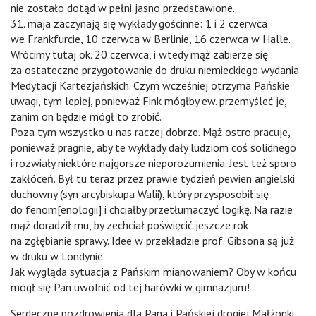
nie zostało dotąd w pełni jasno przedstawione.
31. maja zaczynają się wykłady gościnne: 1 i 2 czerwca
we Frankfurcie, 10 czerwca w Berlinie, 16 czerwca w Halle.
Wrócimy tutaj ok. 20 czerwca, i wtedy mąż zabierze się
za ostateczne przygotowanie do druku niemieckiego wydania
Medytacji Kartezjańskich. Czym wcześniej otrzyma Pańskie
uwagi, tym lepiej, ponieważ Fink mógłby ew. przemyśleć je,
zanim on będzie mógł to zrobić.
Poza tym wszystko u nas raczej dobrze. Mąż ostro pracuje,
ponieważ pragnie, aby te wykłady dały ludziom coś solidnego
i rozwiały niektóre najgorsze nieporozumienia. Jest też sporo
zakłóceń. Był tu teraz przez prawie tydzień pewien angielski
duchowny (syn arcybiskupa Walii), który przysposobił się
do fenom[enologii] i chciałby przetłumaczyć logikę. Na razie
mąż doradził mu, by zechciał poświęcić jeszcze rok
na zgłębianie sprawy. Idee w przekładzie prof. Gibsona są już
w druku w Londynie.
Jak wygląda sytuacja z Pańskim mianowaniem? Oby w końcu
mógł się Pan uwolnić od tej harówki w gimnazjum!
Serdeczne pozdrowienia dla Pana i Pańskiej drogiej Małżonki.