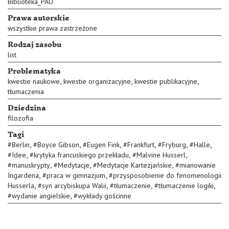
Biblioteka_PAU
Prawa autorskie
wszystkie prawa zastrzeżone
Rodzaj zasobu
list
Problematyka
,
,
,
kwestie naukowe
kwestie organizacyjne
kwestie publikacyjne
tłumaczenia
Dziedzina
filozofia
Tagi
,
,
,
,
,
,
#
Berlin
#
Boyce Gibson
#
Eugen Fink
#
Frankfurt
#
Fryburg
#
Halle
,
,
,
#
Idee
#
krytyka francuskiego przekładu
#
Malvine Husserl
,
,
,
#
manuskrypty
#
Medytacje
#
Medytacje Kartezjańskie
#
mianowanie
,
,
Ingardena
#
praca w gimnazjum
#
przysposobienie do fenomenologii
,
,
,
,
Husserla
#
syn arcybiskupa Walii
#
tłumaczenie
#
tłumaczenie logiki
,
#
wydanie angielskie
#
wykłady gościnne