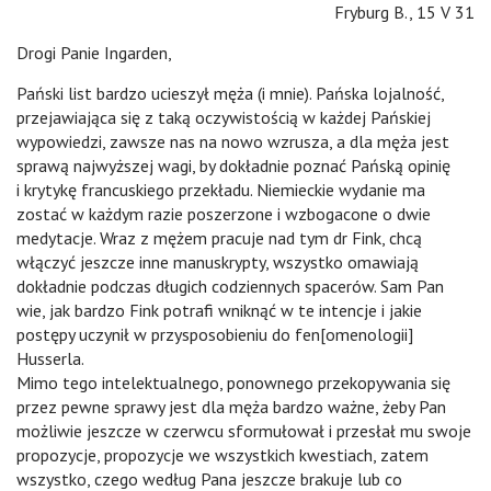
Fryburg B., 15 V 31
Drogi Panie Ingarden,
Pański list bardzo ucieszył męża (i mnie). Pańska lojalność,
przejawiająca się z taką oczywistością w każdej Pańskiej
wypowiedzi, zawsze nas na nowo wzrusza, a dla męża jest
sprawą najwyższej wagi, by dokładnie poznać Pańską opinię
i krytykę francuskiego przekładu. Niemieckie wydanie ma
zostać w każdym razie poszerzone i wzbogacone o dwie
medytacje. Wraz z mężem pracuje nad tym dr Fink, chcą
włączyć jeszcze inne manuskrypty, wszystko omawiają
dokładnie podczas długich codziennych spacerów. Sam Pan
wie, jak bardzo Fink potrafi wniknąć w te intencje i jakie
postępy uczynił w przysposobieniu do fen[omenologii]
Husserla.
Mimo tego intelektualnego, ponownego przekopywania się
przez pewne sprawy jest dla męża bardzo ważne, żeby Pan
możliwie jeszcze w czerwcu sformułował i przesłał mu swoje
propozycje, propozycje we wszystkich kwestiach, zatem
wszystko, czego według Pana jeszcze brakuje lub co