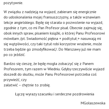
pozytywnie.
W związku z nadzieją na wyjazd, zabieram się energicznie
do udoskonalenia mojej fransuszczyzny, a także wznawiam
lekcje angielskiego. Będę się starała o pozwolenie na wyjazd,
zgodnie z tym, co mi Pan Profesor pisał. Obecnie zajmuję się,
obok innych spraw, pisaniem książki, o której Panu Profesorowi
mówiłam /pt. Swiadomość piękna + podtytuł;+ nasuwają mi
się wątpliwości, czy taki tytuł robi korzystne wrażenie, może
trzeba będzie go zmodyfikować/. Do Warszawy już nie mam
po co jeździć.
Bardzo się cieszę, że będę mogła zobaczyć się z Panem
Profesorem, tym razem w Wiedniu. Gdyby rzeczywiście wyjazd
doszedł do skutku, może Panu Profesorowi potrzeba coś
przywieźć, czy
załatwić – chętnie to zrobię.
Łączę wyrazy szacunku i serdeczne pozdrowienia
MGołaszewska