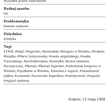
wszystkie prawa zastrzeżone
Rodzaj zasobu
list
Problematyka
kwestie naukowe
Dziedzina
estetyka
Tagi
,
,
,
,
,
,
#
1968
#
błąd
#
Ingarden
#
komunikat
#
kongres w Wiedniu
#
Kraków
,
,
,
#
książka
#
Maria Gołaszewska
#
nauka angielskiego
#
nauka
,
,
,
,
francuskiego
#
podziękowania
#
pomyłka
#
praca naukowa
,
,
,
#
przeprosiny
#
Roman
#
Roman Ingarden
#
sekretariat kongresu w
,
,
,
Wiedniu
#
spotkanie w Wiedniu
#
starania o wyjazd
#
świadomość
,
,
,
,
,
piękna
#
szacunek
#
uczniowie Ingardena
#
wdzięczność
#
wyjazd
#
wyjazd naukowy
Kraków, 13 maja 1968