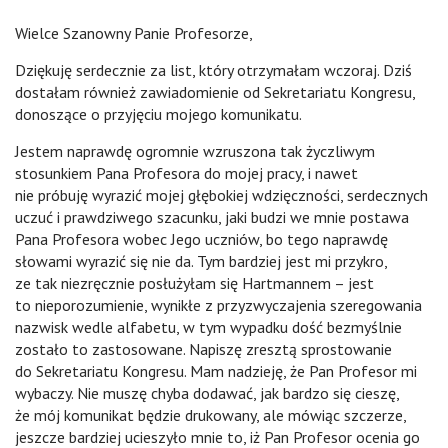
Wielce Szanowny Panie Profesorze,
Dziękuję serdecznie za list, który otrzymałam wczoraj. Dziś
dostałam również zawiadomienie od Sekretariatu Kongresu,
donoszące o przyjęciu mojego komunikatu.
Jestem naprawdę ogromnie wzruszona tak życzliwym
stosunkiem Pana Profesora do mojej pracy, i nawet
nie próbuję wyrazić mojej głębokiej wdzięczności, serdecznych
uczuć i prawdziwego szacunku, jaki budzi we mnie postawa
Pana Profesora wobec Jego uczniów, bo tego naprawdę
słowami wyrazić się nie da. Tym bardziej jest mi przykro,
ze tak niezręcznie posłużyłam się Hartmannem – jest
to nieporozumienie, wynikłe z przyzwyczajenia szeregowania
nazwisk wedle alfabetu, w tym wypadku dość bezmyślnie
zostało to zastosowane. Napiszę zresztą sprostowanie
do Sekretariatu Kongresu. Mam nadzieję, że Pan Profesor mi
wybaczy. Nie muszę chyba dodawać, jak bardzo się cieszę,
że mój komunikat będzie drukowany, ale mówiąc szczerze,
jeszcze bardziej ucieszyło mnie to, iż Pan Profesor ocenia go