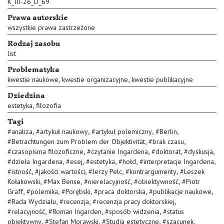
K_III-26_D_69
Prawa autorskie
wszystkie prawa zastrzeżone
Rodzaj zasobu
list
Problematyka
,
,
kwestie naukowe
kwestie organizacyjne
kwestie publikacyjne
Dziedzina
,
estetyka
filozofia
Tagi
,
,
,
,
#
analiza
#
artykuł naukowy
#
artykuł polemiczny
#
Berlin
,
,
#
Betrachtungen zum Problem der Objektivität
#
brak czasu
,
,
,
,
#
czasopisma filozoficzne
#
czytanie Ingardena
#
doktorat
#
dyskusja
,
,
,
,
,
#
dzieła Ingardena
#
esej
#
estetyka
#
hołd
#
interpretacje Ingardena
,
,
,
,
#
istność
#
jakości wartości
#
Jerzy Pelc
#
kontrargumenty
#
Leszek
,
,
,
,
Kołakowski
#
Max Bense
#
nierelacyjność
#
obiektywność
#
Piotr
,
,
,
,
,
Graff
#
polemika
#
Porębski
#
praca doktorska
#
publikacje naukowe
,
,
,
#
Rada Wydziału
#
recenzja
#
recenzja pracy doktorskiej
,
,
,
#
relacyjność
#
Roman Ingarden
#
sposób widzenia
#
status
,
,
,
,
obiektywny
#
Stefan Morawski
#
Studia estetyczne
#
szacunek