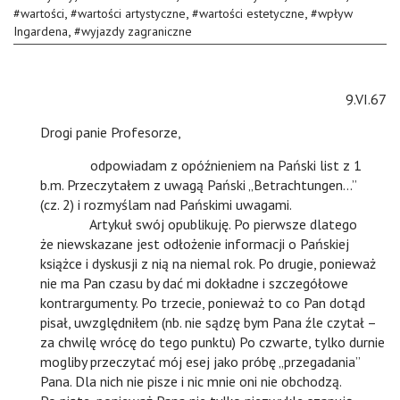
,
,
,
#
wartości
#
wartości artystyczne
#
wartości estetyczne
#
wpływ
,
Ingardena
#
wyjazdy zagraniczne
9.VI.67
Drogi panie Profesorze,
n
odpowiadam z opóźnieniem na Pański list z 1
b.m. Przeczytałem z uwagą Pański „Betrachtungen…”
(cz. 2) i rozmyślam nad Pańskimi uwagami.
n
Artykuł swój opublikuję. Po pierwsze dlatego
że niewskazane jest odłożenie informacji o Pańskiej
książce i dyskusji z nią na niemal rok. Po drugie, ponieważ
nie ma Pan czasu by dać mi dokładne i szczegółowe
kontrargumenty. Po trzecie, ponieważ to co Pan dotąd
pisał, uwzględniłem (nb. nie sądzę bym Pana źle czytał –
za chwilę wrócę do tego punktu) Po czwarte, tylko durnie
mogliby przeczytać mój esej jako próbę „przegadania”
Pana. Dla nich nie pisze i nic mnie oni nie obchodzą.