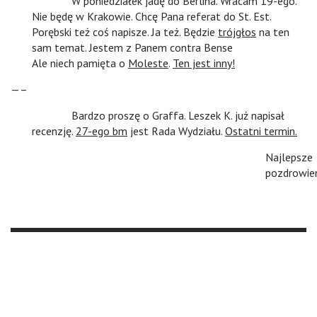
n
W poniedziałek jadę do Berlina. Wracam 19-ego.
Nie będę w Krakowie. Chcę Pana referat do St. Est.
Porębski też coś napisze. Ja też. Będzie
trójgłos
na ten
sam temat. Jestem z Panem contra Bense
Ale niech pamięta o
Moleste
.
Ten jest inny!
—–
n
Bardzo proszę o Graffa. Leszek K. już napisał
recenzję.
27-ego bm
jest Rada Wydziału.
Ostatni termin.
Najlepsze
pozdrowie