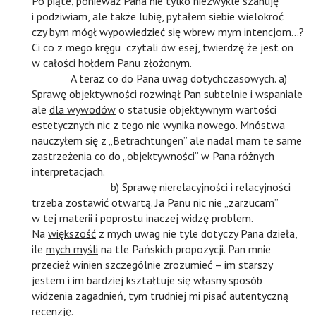
Po piąte, ponieważ Pana nie tylko niezwykle szanuję
i podziwiam, ale także lubię, pytałem siebie wielokroć
czy bym mógł wypowiedzieć się wbrew mym intencjom…?
Ci co z mego kręgu czytali ów esej, twierdzę że jest on
w całości hołdem Panu złożonym.
n
A teraz co do Pana uwag dotychczasowych. a)
Sprawę objektywności rozwinął Pan subtelnie i wspaniale
ale
dla wywodów
o statusie objektywnym wartości
estetycznych nic z tego nie wynika
nowego
. Mnóstwa
nauczyłem się z „Betrachtungen” ale nadal mam te same
zastrzeżenia co do „objektywności” w Pana różnych
interpretacjach.
n
n
b) Sprawę nierelacyjności i relacyjności
trzeba zostawić otwartą. Ja Panu nic nie „zarzucam”
w tej materii i poprostu inaczej widzę problem.
Na
większość
z mych uwag nie tyle dotyczy Pana dzieła,
ile
mych myśli
na tle Pańskich propozycji. Pan mnie
przecież winien szczególnie zrozumieć – im starszy
jestem i im bardziej kształtuje się własny sposób
widzenia zagadnień, tym trudniej mi pisać autentyczną
recenzję.