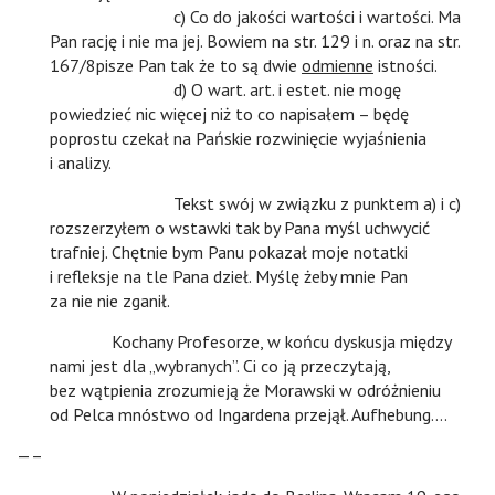
n
n
c) Co do jakości wartości i wartości. Ma
Pan rację i nie ma jej. Bowiem na str. 129 i n. oraz na str.
167/8pisze Pan tak że to są dwie
odmienne
istności.
n
n
d) O wart. art. i estet. nie mogę
powiedzieć nic więcej niż to co napisałem – będę
poprostu czekał na Pańskie rozwinięcie wyjaśnienia
i analizy.
n
n
Tekst swój w związku z punktem a) i c)
rozszerzyłem o wstawki tak by Pana myśl uchwycić
trafniej. Chętnie bym Panu pokazał moje notatki
i refleksje na tle Pana dzieł. Myślę żeby mnie Pan
za nie nie zganił.
n
Kochany Profesorze, w końcu dyskusja między
nami jest dla „wybranych”. Ci co ją przeczytają,
bez wątpienia zrozumieją że Morawski w odróżnieniu
od Pelca mnóstwo od Ingardena przejął. Aufhebung….
—–