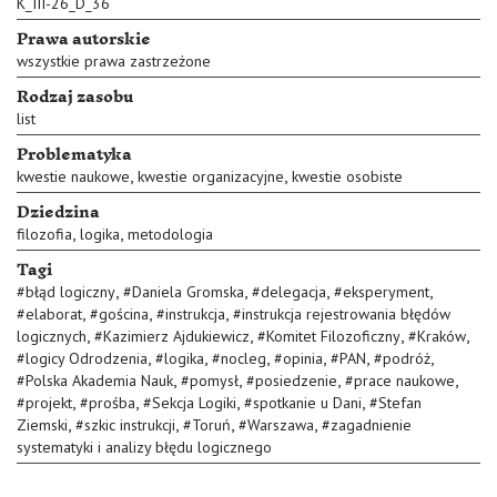
K_III-26_D_36
Prawa autorskie
wszystkie prawa zastrzeżone
Rodzaj zasobu
list
Problematyka
,
,
kwestie naukowe
kwestie organizacyjne
kwestie osobiste
Dziedzina
,
,
filozofia
logika
metodologia
Tagi
,
,
,
,
#
błąd logiczny
#
Daniela Gromska
#
delegacja
#
eksperyment
,
,
,
#
elaborat
#
gościna
#
instrukcja
#
instrukcja rejestrowania błędów
,
,
,
,
logicznych
#
Kazimierz Ajdukiewicz
#
Komitet Filozoficzny
#
Kraków
,
,
,
,
,
,
#
logicy Odrodzenia
#
logika
#
nocleg
#
opinia
#
PAN
#
podróż
,
,
,
,
#
Polska Akademia Nauk
#
pomysł
#
posiedzenie
#
prace naukowe
,
,
,
,
#
projekt
#
prośba
#
Sekcja Logiki
#
spotkanie u Dani
#
Stefan
,
,
,
,
Ziemski
#
szkic instrukcji
#
Toruń
#
Warszawa
#
zagadnienie
systematyki i analizy błędu logicznego