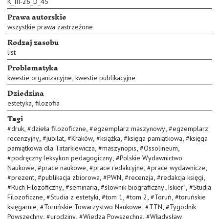
K_III-26_D_45
Prawa autorskie
wszystkie prawa zastrzeżone
Rodzaj zasobu
list
Problematyka
,
kwestie organizacyjne
kwestie publikacyjne
Dziedzina
,
estetyka
filozofia
Tagi
,
,
,
#
druk
#
dzieła filozoficzne
#
egzemplarz maszynowy
#
egzemplarz
,
,
,
,
,
recenzyjny
#
jubilat
#
Kraków
#
książka
#
księga pamiątkowa
#
księga
,
,
,
pamiątkowa dla Tatarkiewicza
#
maszynopis
#
Ossolineum
,
#
podręczny leksykon pedagogiczny
#
Polskie Wydawnictwo
,
,
,
,
Naukowe
#
prace naukowe
#
prace redakcyjne
#
prace wydawnicze
,
,
,
,
,
#
prezent
#
publikacja zbiorowa
#
PWN
#
recenzja
#
redakcja księgi
,
,
,
#
Ruch Filozoficzny
#
seminaria
#
słownik biograficzny „Iskier”
#
Studia
,
,
,
,
,
Filozoficzne
#
Studia z estetyki
#
tom 1
#
tom 2
#
Toruń
#
toruńskie
,
,
,
księgarnie
#
Toruńskie Towarzystwo Naukowe
#
TTN
#
Tygodnik
,
,
,
Powszechny
#
urodziny
#
Wiedza Powszechna
#
Władysław