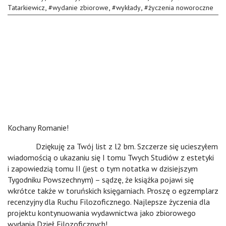
,
,
,
Tatarkiewicz
#
wydanie zbiorowe
#
wykłady
#
życzenia noworoczne
Kochany Romanie!
Dziękuję za Twój list z l2 bm. Szczerze się ucieszyłem
wiadomością o ukazaniu się I tomu Twych Studiów z estetyki
i zapowiedzią tomu II (jest o tym notatka w dzisiejszym
Tygodniku Powszechnym) – sądzę, że książka pojawi się
wkrótce także w toruńskich księgarniach. Proszę o egzemplarz
recenzyjny dla Ruchu Filozoficznego. Najlepsze życzenia dla
projektu kontynuowania wydawnictwa jako zbiorowego
wydania Dzieł Filozoficznych!