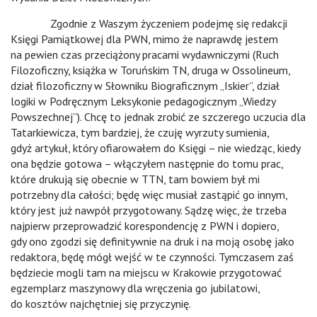
Zgodnie z Waszym życzeniem podejmę się redakcji
Księgi Pamiątkowej dla PWN, mimo że naprawdę jestem
na pewien czas przeciążony pracami wydawniczymi (Ruch
Filozoficzny, książka w Toruńskim TN, druga w Ossolineum,
dział filozoficzny w Słowniku Biograficznym „Iskier”, dział
logiki w Podręcznym Leksykonie pedagogicznym „Wiedzy
Powszechnej”). Chcę to jednak zrobić ze szczerego uczucia dla
Tatarkiewicza, tym bardziej, że czuję wyrzuty sumienia,
gdyż artykuł, który ofiarowałem do Księgi – nie wiedząc, kiedy
ona będzie gotowa – włączyłem następnie do tomu prac,
które drukują się obecnie w TTN, tam bowiem był mi
potrzebny dla całości; będę więc musiał zastąpić go innym,
który jest już nawpół przygotowany. Sądzę więc, że trzeba
najpierw przeprowadzić korespondencję z PWN i dopiero,
gdy ono zgodzi się definitywnie na druk i na moją osobę jako
redaktora, będę mógł wejść w te czynności. Tymczasem zaś
będziecie mogli tam na miejscu w Krakowie przygotować
egzemplarz maszynowy dla wręczenia go jubilatowi,
do kosztów najchętniej się przyczynię.