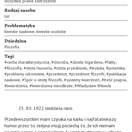
wszystkie prawa zastrzeżone
Rodzaj zasobu
list
Problematyka
,
kwestie naukowe
kwestie osobiste
Dziedzina
filozofia
Tagi
,
,
,
,
#
cecha charakterystyczna
#
choroba
#
dzieła Ingardena
#
fakty
,
,
,
,
,
#
filozofia
#
istota Husserla
#
istota przedmiotu
#
krytyka
#
polemika
,
,
,
#
problemy zdrowotne
#
przedmiot
#
przedmiot filozofii
#
publikacje
,
,
,
,
naukowe
#
Spór o istotę filozofii
#
systemy twierdzeń
#
treść pojęcia
,
,
#
twierdzenia
#
twierdzenia nieodkryte
#
Władysław Witwicki
25. XII. 1922 niedziela rano
Przedewszystkim mam czyraka na karku i najfatalniejszy
humor przez to. Jedyna moją pociechą to, że ich niemam