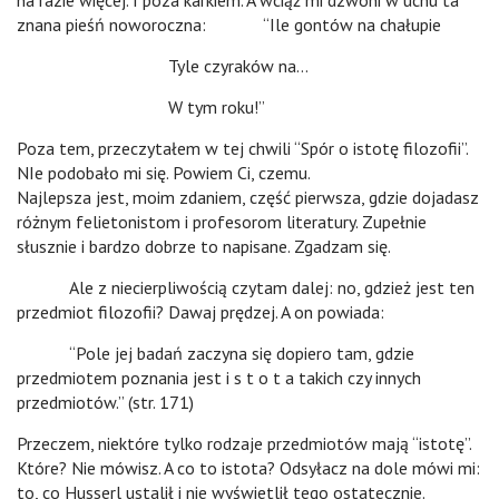
na razie więcej. I poza karkiem. A wciąż mi dzwoni w uchu ta
znana pieśń noworoczna: “Ile gontów na chałupie
Tyle czyraków na…
W tym roku!”
Poza tem, przeczytałem w tej chwili “Spór o istotę filozofii”.
NIe podobało mi się. Powiem Ci, czemu.
Najlepsza jest, moim zdaniem, część pierwsza, gdzie dojadasz
różnym felietonistom i profesorom literatury. Zupełnie
słusznie i bardzo dobrze to napisane. Zgadzam się.
Ale z niecierpliwością czytam dalej: no, gdzież jest ten
przedmiot filozofii? Dawaj prędzej. A on powiada:
“Pole jej badań zaczyna się dopiero tam, gdzie
przedmiotem poznania jest i s t o t a takich czy innych
przedmiotów.” (str. 171)
Przeczem, niektóre tylko rodzaje przedmiotów mają “istotę”.
Które? Nie mówisz. A co to istota? Odsyłacz na dole mówi mi:
to, co Husserl ustalił i nie wyświetlił tego ostatecznie
.