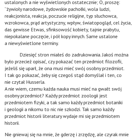
ustalonych a nie wyświetlonych ostatecznie; O, proszę:
“żywioły narodowe, żydowskie pachołki, wola ludzi,
reakcjonista, reakcja, poczucie religijne, typ słuchowca,
wzrokowca, prąd artystyczny, wpływ, światopogląd, cel życia,
das gewisse Etwas, sfinksowość kobiety, tajnie prabytu,
niepokalane poczęcie, i pół kopy innych. Same ustalone
a niewyświetlone terminy.
Dziesięć stron miałeś do zadrukowania. Jakoś można
było przecież opisać, czy pokazać ten przedmiot filozofii,
jeżeliś się uparł, że ona musi mieć swój osobny przedmiot.
I tak go pokazać, żeby się czegoś stąd domyślał i ten, co
nie czytał Husserla.
A nie wiem, czemu każda nauka musi mieć na gwałt swój
osobny przedmiot? Każdy przedmiot zoologii jest
przedmiotem fizyki, a tak samo każdy przedmiot botaniki
i geologii a nikomu to nic nie szkodzi. Tak samo każdy
przedmiot historii literatury wydaje mi się przedmiotem
historii.
Nie gniewaj się na mnie, że gderzę i zrzędzę, ale czyrak mnie