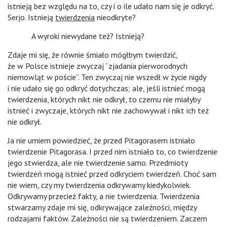
istnieją bez względu na to, czy i o ile udało nam się je odkryć.
Serjo. Istnieją
twierdzenia
nieodkryte?
A wyroki niewydane też? Istnieją?
Zdaje mi się, że równie śmiało mógłbym twierdzić,
że w Polsce istnieje zwyczaj “zjadania pierworodnych
niemowląt w poście”. Ten zwyczaj nie wszedł w życie nigdy
i nie udało się go odkryć dotychczas; ale, jeśli istnieć mogą
twierdzenia, których nikt nie odkrył, to czemu nie miałyby
istnieć i zwyczaje, których nikt nie zachowywał i nikt ich też
nie odkrył.
Ja nie umiem powiedzieć, że przed Pitagorasem istniało
twierdzenie Pitagorasa. I przed nim istniało to, co twierdzenie
jego stwierdza, ale nie twierdzenie samo. Przedmioty
twierdzeń mogą istnieć przed odkryciem twierdzeń. Choć sam
nie wiem, czy my twierdzenia odkrywamy kiedykolwiek.
Odkrywamy przecież fakty, a nie twierdzenia. Twierdzenia
stwarzamy zdaje mi się, odkrywające zależności, między
rodzajami faktów. Zależności nie są twierdzeniem. Zaczem