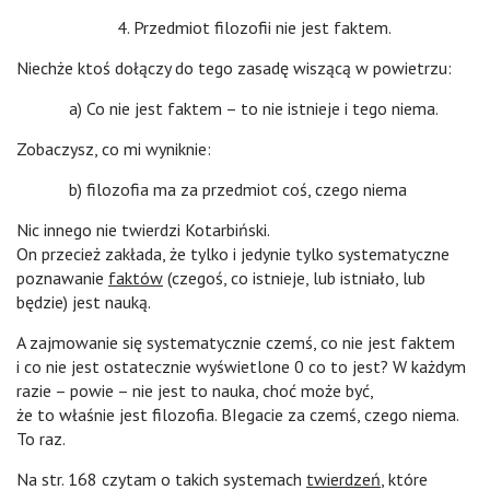
4. Przedmiot filozofii nie jest faktem.
Niechże ktoś dołączy do tego zasadę wiszącą w powietrzu:
a) Co nie jest faktem – to nie istnieje i tego niema.
Zobaczysz, co mi wyniknie:
b) filozofia ma za przedmiot coś, czego niema
Nic innego nie twierdzi Kotarbiński.
On przecież zakłada, że tylko i jedynie tylko systematyczne
poznawanie
faktów
(czegoś, co istnieje, lub istniało, lub
będzie) jest nauką.
A zajmowanie się systematycznie czemś, co nie jest faktem
i co nie jest ostatecznie wyświetlone 0 co to jest? W każdym
razie – powie – nie jest to nauka, choć może być,
że to właśnie jest filozofia. BIegacie za czemś, czego niema.
To raz.
Na str. 168 czytam o takich systemach
twierdzeń
, które