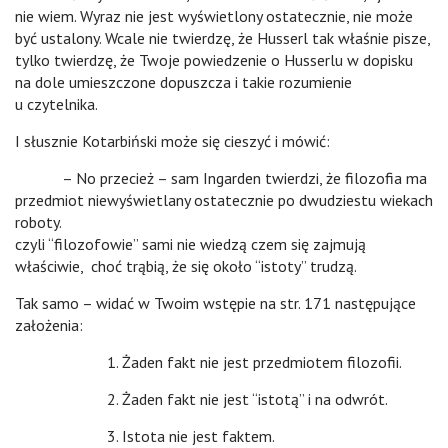
nie wiem. Wyraz nie jest wyświetlony ostatecznie, nie może
być ustalony. Wcale nie twierdzę, że Husserl tak właśnie pisze,
tylko twierdzę, że Twoje powiedzenie o Husserlu w dopisku
na dole umieszczone dopuszcza i takie rozumienie
u czytelnika.
I słusznie Kotarbiński może się cieszyć i mówić:
– No przecież – sam Ingarden twierdzi, że filozofia ma
przedmiot niewyświetlany ostatecznie po dwudziestu wiekach
roboty.
czyli “filozofowie” sami nie wiedzą czem się zajmują
właściwie, choć trąbią, że się około “istoty” trudzą.
Tak samo – widać w Twoim wstępie na str. 171 następujące
założenia:
1. Żaden fakt nie jest przedmiotem filozofii.
2. Żaden fakt nie jest “istotą” i na odwrót.
3. Istota nie jest faktem.