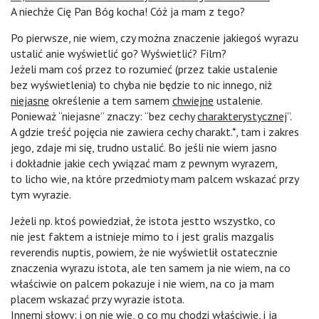
A niechże Cię Pan Bóg kocha! Cóż ja mam z tego?
Po pierwsze, nie wiem, czy można znaczenie jakiegoś wyrazu
ustalić anie wyświetlić go? Wyświetlić? Film?
Jeżeli mam coś przez to rozumieć (przez takie ustalenie
bez wyświetlenia) to chyba nie będzie to nic innego, niż
niejasne
określenie a tem samem
chwiejne
ustalenie.
Ponieważ “niejasne” znaczy: “bez cechy
charakterystycznej
”.
A gdzie treść pojęcia nie zawiera cechy charakt.*, tam i zakres
jego, zdaje mi się, trudno ustalić. Bo jeśli nie wiem jasno
i dokładnie jakie cech ywiązać mam z pewnym wyrazem,
to licho wie, na które przedmioty mam palcem wskazać przy
tym wyrazie.
Jeżeli np. ktoś powiedział, że istota jestto wszystko, co
nie jest faktem a istnieje mimo to i jest gralis mazgalis
reverendis nuptis, powiem, że nie wyświetlił ostatecznie
znaczenia wyrazu istota, ale ten samem ja nie wiem, na co
właściwie on palcem pokazuje i nie wiem, na co ja mam
placem wskazać przy wyrazie istota.
Innemi słowy: i on nie wie, o co mu chodzi właściwie, i ja