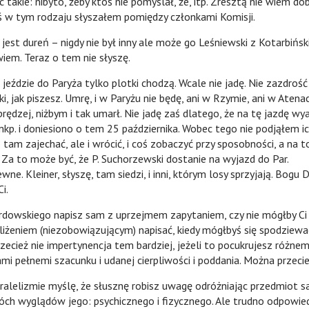
 takie: nibyto, żeby ktoś nie pomyślał, że, itp. Zresztą nie wiem dob
oś w tym rodzaju słyszałem pomiędzy członkami Komisji.
dureń – nigdy nie był inny ale może go Leśniewski z Kotarbińsk
iem. Teraz o tem nie słyszę.
ie do Paryża tylko plotki chodzą. Wcale nie jadę. Nie zazdrość
ki, jak piszesz. Umrę, i w Paryżu nie będę, ani w Rzymie, ani w Atena
rędzej, niżbym i tak umarł. Nie jadę zaś dlatego, że na tę jazdę 
kp. i doniesiono o tem 25 października. Wobec tego nie podjąłem i
 tam zajechać, ale i wrócić, i coś zobaczyć przy sposobności, a na t
 Za to może być, że P. Suchorzewski dostanie na wyjazd do Par.
ewne. Kleiner, słyszę, tam siedzi, i inni, którym losy sprzyjają. Bogu D
i.
iego napisz sam z uprzejmem zapytaniem, czy nie mógłby Ci
iżeniem (niezobowiązującym) napisać, kiedy mógłbyś się spodziew
przecież nie impertynencja tem bardziej, jeżeli to pocukrujesz różnem
i pełnemi szacunku i udanej cierpliwości i poddania. Można przecie
zmie myślę, że słusznę robisz uwagę odróżniając przedmiot sa
óch wyglądów jego: psychicznego i fizycznego. Ale trudno odpowied