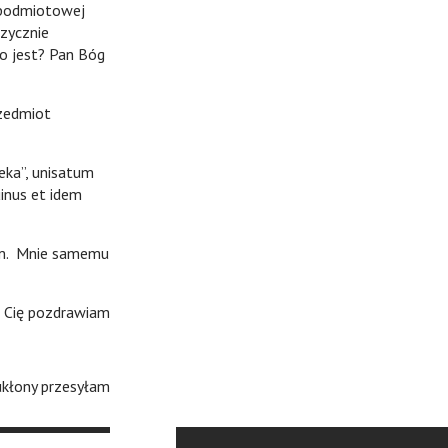
z podmiotowej
izycznie
to jest? Pan Bóg
zedmiot
ka”, unisatum
uinus et idem
am. Mnie samemu
drawiam
 ukłony przesyłam