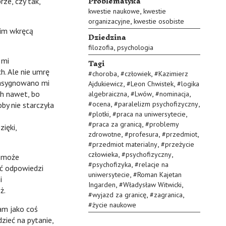
Problematyka
rze, czy tak,
,
kwestie naukowe
kwestie
,
organizacyjne
kwestie osobiste
im wkręcą
Dziedzina
,
filozofia
psychologia
Tagi
 mi
ch. Ale nie umrę
,
,
#
choroba
#
człowiek
#
Kazimierz
wyasygnowano mi
,
,
Ajdukiewicz
#
Leon Chwistek
#
logika
,
,
,
ch nawet, bo
algebraiczna
#
Lwów
#
nominacja
,
,
#
ocena
#
paralelizm psychofizyczny
oby nie starczyła
,
,
#
plotki
#
praca na uniwersytecie
,
#
praca za granicą
#
problemy
zięki,
,
,
,
zdrowotne
#
profesura
#
przedmiot
,
#
przedmiot materialny
#
przeżycie
,
,
człowieka
#
psychofizyczny
 może
,
#
psychofizyka
#
relacje na
ać odpowiedzi
,
uniwersytecie
#
Roman Kajetan
i
,
,
Ingarden
#
Władysław Witwicki
ż.
,
,
#
wyjazd za granicę
#
zagranica
#
życie naukowe
m jako coś
zieć na pytanie,