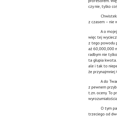
profesorem. Więc
czy nie, tylko c
Chwistek jest 
z czasem – nie w
A o mojej jeźdz
więc tej wyciecz
z tego powodu p
aż 60,000,000 m
radbym nie tylko
ta głupia kwota.
ale i tak to niep
że przynajmniej C
A do Twardowsk
z pewnem przybl
t.zn. oceny. To 
wyrozumiałościam
O tym paraleli
trzeciego od dw