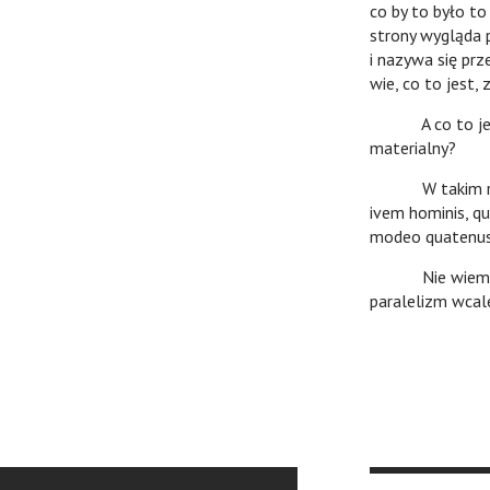
co by to było to
strony wygląda p
i nazywa się pr
wie, co to jest, 
A co to jest 
materialny?
W takim razie t
ivem hominis, qu
modeo quatenus c
Nie wiem, czy 
paralelizm wcale