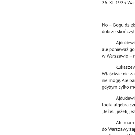
26. XI. 1923 Wa
No – Bogu dzięki
dobrze skończyło
Ajdukiewicz sły
ale ponieważ go 
w Warszawie – n
Łukaszewicz, is
Właściwie nie za
nie mogę. Ale b
gdybym tylko mó
Ajdukiewicz we
logiki algebraic
„Jeżeli, jeżeli, j
Ale mam wrażen
do Warszawy zap