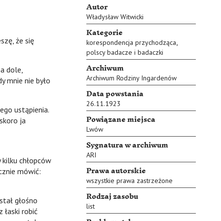
Autor
Władysław Witwicki
Kategorie
szę, że się
,
korespondencja przychodząca
polscy badacze i badaczki
Archiwum
a dole,
Archiwum Rodziny Ingardenów
dy mnie nie było
Data powstania
26.11.1923
go ustąpienia.
Powiązane miejsca
skoro ja
Lwów
Sygnatura w archiwum
ARI
kilku chłopców
Prawa autorskie
acznie mówić:
wszystkie prawa zastrzeżone
Rodzaj zasobu
stał głośno
list
łaski robić