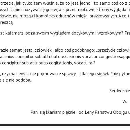
 trzecie, jak tylko tem właśnie, że to jest jedno i to samo coś co 
sychicznie i nazywa się gniew, a z przedmiotowej strony wygląda f
zekrwie, nie mózgu i kompleks odruchów mięśni prążkowanych. A co 
zresztą.
kałamarz, poza swoim wyglądem dotykowym i wzrokowym? Pr
emat jest: „człowiek”. albo coś podobnego: „przeżycie człowie
atenius conepitur sub attributo exterionis vocator congestio sapq
oncipitur sub attributo cogitationis, vocatuira ?
ma sens takie pojmowanie sprawy – dlatego się właśnie pyt
 się nie podoba.
Serdecznie Cię poz
W.
Pani się kłaniam pięknie i od Leny Państwu Obojgu