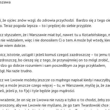
rszawa
, że ojciec znów wzgl. do zdrowia przychodzi. Bardzo się z tego cie
. Teraz pogoda lepsza – to i prędzej do siebie przyjdzie.
szałem, że i Warszawie miał być, nawet tu u Kotarbińskiego, n
nie widziałem, więc i nie donosiłem Ci o tem. A może był wtedy, kie
ie wiem dobrze.
totnie, ustąpił i jeżeli komuś czegoś zazdroszczę – to jemu te
zdroszczę, bo cieszę się z tego, że przynajmniej on to mógł zrobić, 
ardzo go dobrze rozumiem i sam poszedłbym za jego przykładem,
gł. Na razie trudno.
 Lwowie możeby jeszcze co mądrego napisał kiedy i nauczyłby 
znej a może jeszcze czego więcej – tu, w Warszawie, myślę ja, że z
eżeli, jeżeli p, to f(x) i tyle będzie jego mądrości.
ie, że on się ze Lwowa nie ruszy a tylko o to chodzi, żeby zo
roszony, aby we Lwowie nie myślano, że go tam Twardowski chce z 