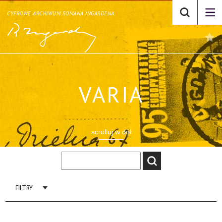
CYFROWE ARCHIWUM ROMANA INGARDENA
VARIA
scrolluj w dół
FILTRY