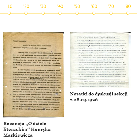
'10
'20
'30
'40
'50
'60
'70
'80
Notatki do dyskusji sekcji
z 08.03.1926
Recenzja „O dziele
literackim” Henryka
Markiewicza