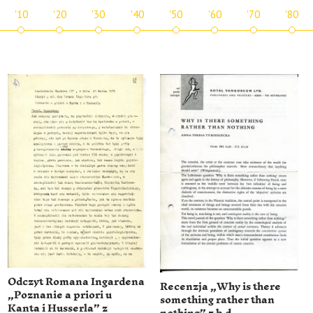
'10
'20
'30
'40
'50
'60
'70
'80
Odczyt Romana Ingardena
Recenzja „Why is there
„Poznanie a priori u
something rather than
Kanta i Husserla” z