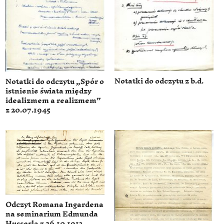
Notatki do odczytu z b.d.
Notatki do odczytu „Spór o
istnienie świata między
idealizmem a realizmem”
z 20.07.1945
Odczyt Romana Ingardena
na seminarium Edmunda
Husserla z 26.10.1913