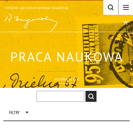
CYFROWE ARCHIWUM ROMANA INGARDENA
PRACA NAUKOWA
scrolluj w dół
FILTRY