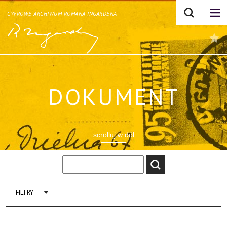
CYFROWE ARCHIWUM ROMANA INGARDENA
DOKUMENT
scrolluj w dół
FILTRY