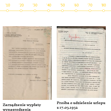
'10
'20
'30
'40
'50
'60
'70
'80
Prośba o udzielenie urlopu
Zarządzenie wypłaty
z 17.03.1932
wynagrodzenia