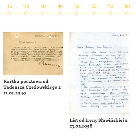
'10
'20
'30
'40
'50
'60
'70
'80
Kartka pocztowa od
Tadeusza Czeżowskiego z
13.01.1949
List od Ireny Sławińskiej z
23.02.1958