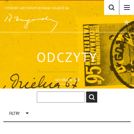
CYFROWE ARCHIWUM ROMANA INGARDENA
ODCZYTY
scrolluj w dół
FILTRY