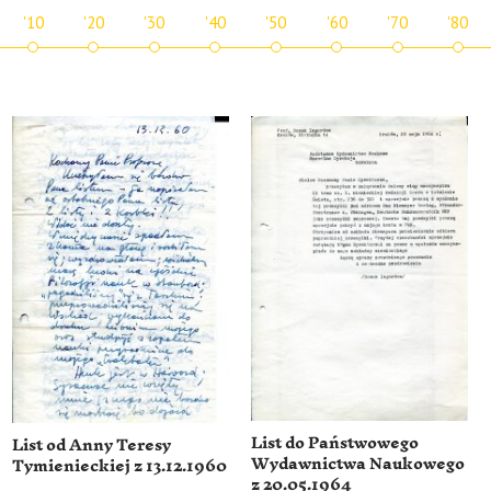
'10
'20
'30
'40
'50
'60
'70
'80
List do Państwowego
List od Anny Teresy
Wydawnictwa Naukowego
Tymienieckiej z 13.12.1960
z 20.05.1964