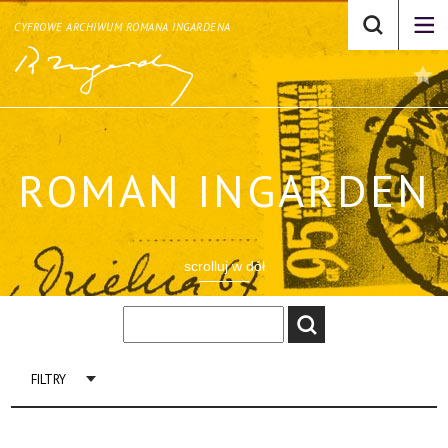
CYFROWE ARCHIWUM ROMANA INGARDENA
ROMAN INGARDEN
scrolluj w dół
FILTRY