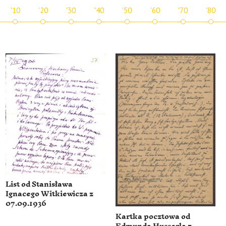
'10
'20
'30
'40
'50
'60
'70
'80
List od Stanisława
Ignacego Witkiewicza z
07.09.1936
Kartka pocztowa od