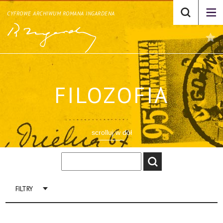
CYFROWE ARCHIWUM ROMANA INGARDENA
FILOZOFIA
scrolluj w dół
FILTRY