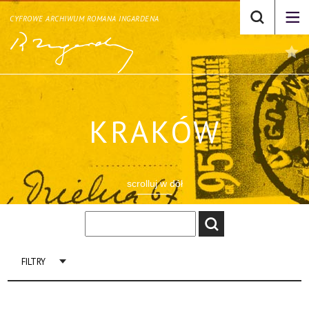
CYFROWE ARCHIWUM ROMANA INGARDENA
KRAKÓW
scrolluj w dół
FILTRY