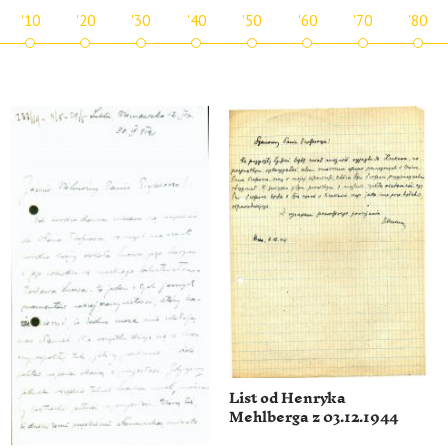
'10
'20
'30
'40
'50
'60
'70
'80
List od Henryka
Mehlberga z 03.12.1944