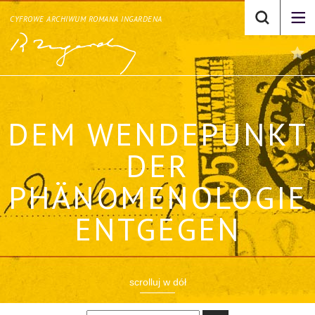
CYFROWE ARCHIWUM ROMANA INGARDENA
DEM WENDEPUNKT
DER
PHÄNOMENOLOGIE
ENTGEGEN
scrolluj w dół