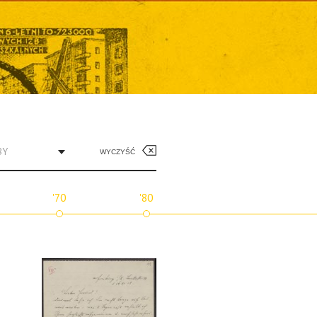
BY
WYCZYŚĆ
'70
'80