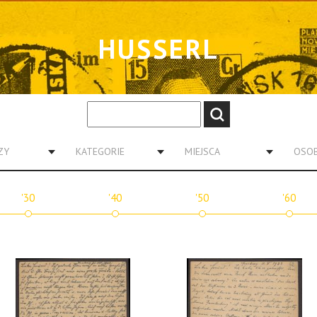
HUSSERL
ZY
KATEGORIE
MIEJSCA
OSO
'30
'40
'50
'60