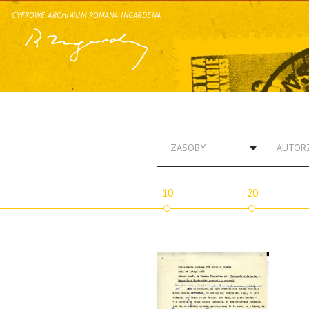
CYFROWE ARCHIWUM ROMANA INGARDENA
ZASOBY
AUTOR
'10
'20