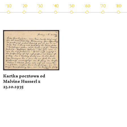
'10
'20
'30
'40
'50
'60
'70
'80
Kartka pocztowa od
Malvine Husserl z
23.10.1935