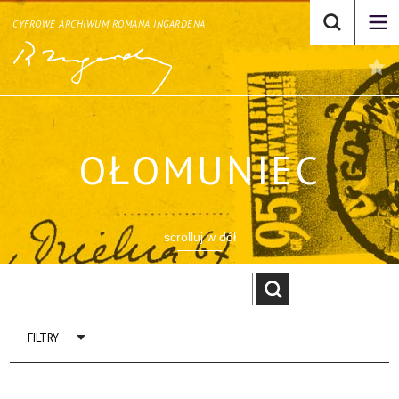
CYFROWE ARCHIWUM ROMANA INGARDENA
OŁOMUNIEC
scrolluj w dół
FILTRY