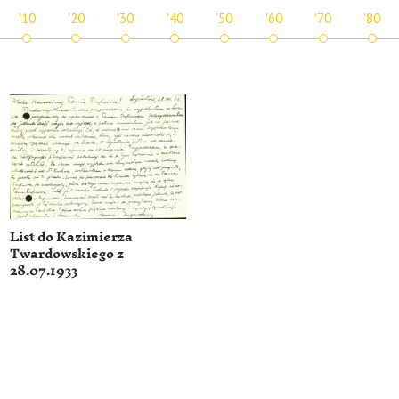
'10
'20
'30
'40
'50
'60
'70
'80
List do Kazimierza
Twardowskiego z
28.07.1933