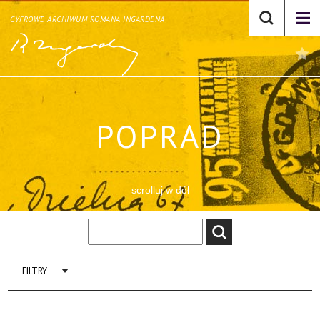
CYFROWE ARCHIWUM ROMANA INGARDENA
POPRAD
scrolluj w dół
FILTRY