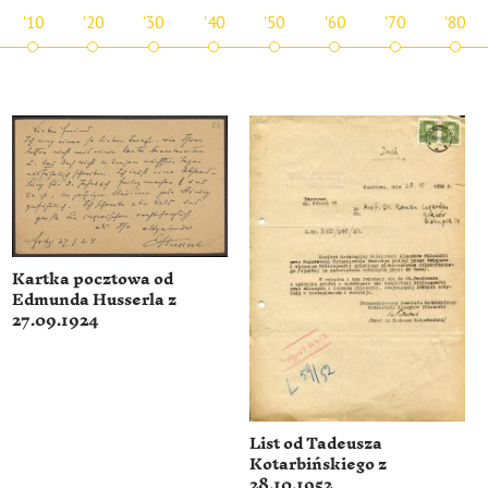
'10
'20
'30
'40
'50
'60
'70
'80
Kartka pocztowa od
Edmunda Husserla z
27.09.1924
List od Tadeusza
Kotarbińskiego z
28.10.1952