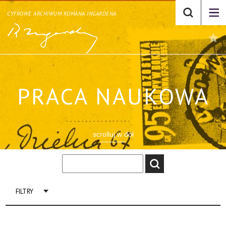
CYFROWE ARCHIWUM ROMANA INGARDENA
PRACA NAUKOWA
scrolluj w dół
FILTRY