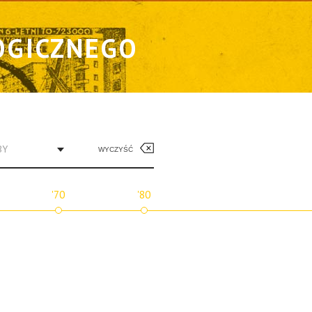
OGICZNEGO
BY
WYCZYŚĆ
'70
'80