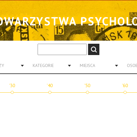
OWARZYSTWA PSYCHOL
ZY
KATEGORIE
MIEJSCA
OSO
'30
'40
'50
'60