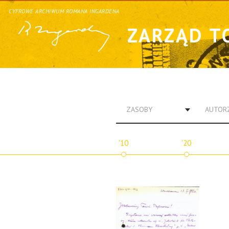
CYFROWE ARCHIWUM ROMANA INGARDENA
ZARZĄD T
ZASOBY
AUTOR
'10
'20