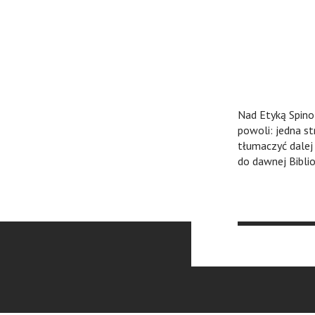
Nad Etyką Spinoz
powoli: jedna s
tłumaczyć dalej
do dawnej Biblio