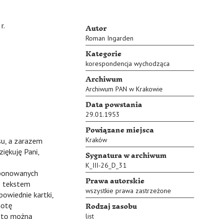
Autor
.
Roman Ingarden
Kategorie
korespondencja wychodząca
Archiwum
Archiwum PAN w Krakowie
Data powstania
29.01.1953
Powiązane miejsca
Kraków
u, a zarazem
iękuję Pani,
Sygnatura w archiwum
K_III-26_D_31
ponowanych
Prawa autorskie
 z tekstem
wszystkie prawa zastrzeżone
owiednie kartki,
Rodzaj zasobu
notę
e to można
list