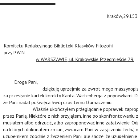
R.Ingarden
n
Kraków,29.I.53 r
omitetu Redakcyjnego Biblioteki Klasyków Filozofii
przy P.W.N.
n
n
n
w WARSZAWIE, ul. Krakowskie Przedmieście 79.
n
Droga Pani,
n
n
n
n
dziękuję uprzejmie za zwrot mego maszynopis
za przesłanie kartek korekty Kanta-Wartenberga z poprawkami. Dz
że Pani nadal poświęca Swój czas temu tłumaczeniu.
n
n
n
Właśnie ukończyłem prżeglądanie poprawek zapro
przez Panią. Niektóre z nich przyjąłem, inne po skonfrontowaniu
musiałem albo odrzucić, albo zaproponować inne załatwienie. Odp
na których dokonałem zmian, zwracam Pani w załączeniu. Jedną 
uzupełniłem zgodnie z życzeniem Pani, ale sądzę, że uzupełnieni