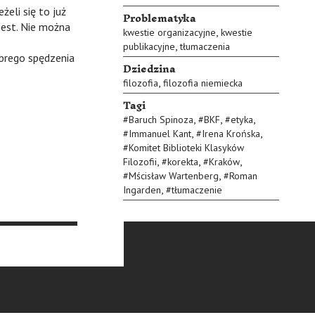
żeli się to już
Problematyka
jest. Nie można
,
kwestie organizacyjne
kwestie
,
publikacyjne
tłumaczenia
obrego spędzenia
Dziedzina
,
filozofia
filozofia niemiecka
Tagi
,
,
,
#
Baruch Spinoza
#
BKF
#
etyka
,
,
#
Immanuel Kant
#
Irena Krońska
#
Komitet Biblioteki Klasyków
,
,
,
Filozofii
#
korekta
#
Kraków
,
#
Mścisław Wartenberg
#
Roman
,
Ingarden
#
tłumaczenie