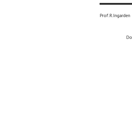
Prof.
Do
n
K
n
n