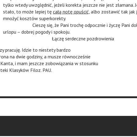
tylko wtedy uwzględnić, jeżeli korekta jeszcze nie jest złamana. Je
stało, to może lepiej tę
całą notę opuścić,
albo zostawić tak jak 
mnożyć kosztów superkorekty.
n
n
n
Cieszę się, że Pani trochę odpocznie i życzę Pani d
urlopu – dobrej pogody i spokoju.
n
n
n
n
n
Łączę serdeczne pozdrowienia
y pracuję. Idzie to niestety bardzo
trona na dwie godziny, a musze równocześnie
 Kanta, i mam jeszcze zobowiązania w stosunku
teki Klasyków Filoz. PAU.