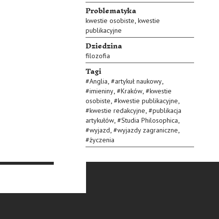
Problematyka
,
kwestie osobiste
kwestie
publikacyjne
Dziedzina
filozofia
Tagi
,
,
#
Anglia
#
artykuł naukowy
,
,
#
imieniny
#
Kraków
#
kwestie
,
,
osobiste
#
kwestie publikacyjne
,
#
kwestie redakcyjne
#
publikacja
,
,
artykułów
#
Studia Philosophica
,
,
#
wyjazd
#
wyjazdy zagraniczne
#
życzenia