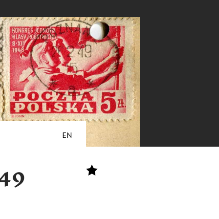
EN
949