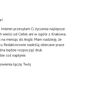
e!
Imienin przesyłam Ci życzenia najlepsze.
 wieści od Ciebie ani w ogóle z Krakowa.
na miesiąc do Anglii. Mam nadzieję, że
u Redaktorowie nadeślą obiecane prace
żna będzie rozpocząć druk.
bie coś napłynie.
owienia łączę Twój