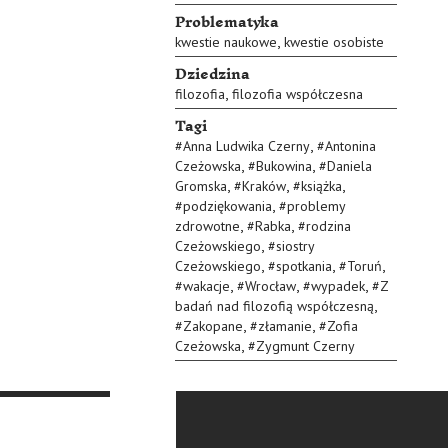
Problematyka
,
kwestie naukowe
kwestie osobiste
Dziedzina
,
filozofia
filozofia współczesna
Tagi
,
#
Anna Ludwika Czerny
#
Antonina
,
,
Czeżowska
#
Bukowina
#
Daniela
,
,
,
Gromska
#
Kraków
#
książka
,
#
podziękowania
#
problemy
,
,
zdrowotne
#
Rabka
#
rodzina
,
Czeżowskiego
#
siostry
,
,
,
Czeżowskiego
#
spotkania
#
Toruń
,
,
,
#
wakacje
#
Wrocław
#
wypadek
#
Z
,
badań nad filozofią współczesną
,
,
#
Zakopane
#
złamanie
#
Zofia
,
Czeżowska
#
Zygmunt Czerny