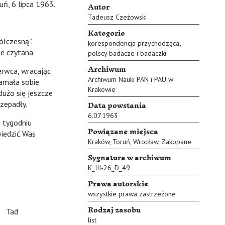
Autor
uń, 6 lipca 1963.
Tadeusz Czeżowski
Kategorie
łczesną”.
,
korespondencja przychodząca
ie czytana.
polscy badacze i badaczki
Archiwum
rwca, wracając
Archiwum Nauki PAN i PAU w
łamała sobie
Krakowie
dużo się jeszcze
Data powstania
rzepadły.
6.07.1963
tygodniu
Powiązane miejsca
wiedzić Was
Kraków
,
Toruń
,
Wrocław
,
Zakopane
Sygnatura w archiwum
K_III-26_D_49
Prawa autorskie
wszystkie prawa zastrzeżone
Rodzaj zasobu
Tad
list