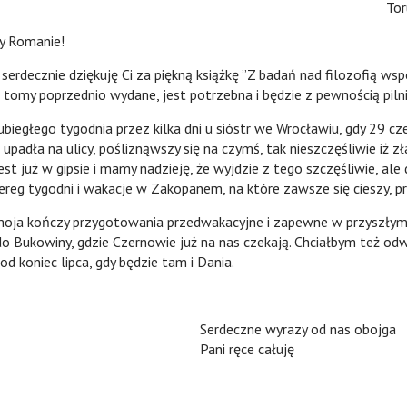
Tor
y Romanie!
nie dziękuję Ci za piękną książkę ”Z badań nad filozofią wspó
 tomy poprzednio wydane, jest potrzebna i będzie z pewnością piln
o tygodnia przez kilka dni u sióstr we Wrocławiu, gdy 29 cze
a upadła na ulicy, pośliznąwszy się na czymś, tak nieszczęśliwie iż z
est już w gipsie i mamy nadzieję, że wyjdzie z tego szczęśliwie, ale 
zereg tygodni i wakacje w Zakopanem, na które zawsze się cieszy, p
czy przygotowania przedwakacyjne i zapewne w przyszłym 
do Bukowiny, gdzie Czernowie już na nas czekają. Chciałbym też od
 koniec lipca, gdy będzie tam i Dania.
Serdeczne wyrazy od nas obojga
Pani ręce całuję