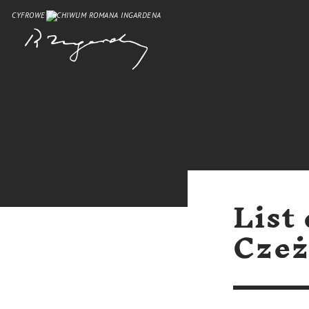
CYFROWE ARCHIWUM ROMANA INGARDENA
List
Czeż