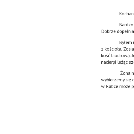
Kochan
Bardzo serdecz
Dobrze dopełnia
Byłem ubiegłeg
z kościoła, Zosi
kość biodrową. J
nacierpi leżąc s
Żona moja koń
wybierzemy się 
w Rabce może pod