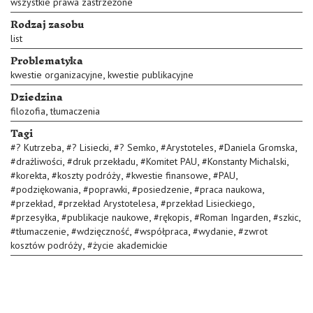
wszystkie prawa zastrzeżone
Rodzaj zasobu
list
Problematyka
,
kwestie organizacyjne
kwestie publikacyjne
Dziedzina
,
filozofia
tłumaczenia
Tagi
,
,
,
,
,
#
? Kutrzeba
#
? Lisiecki
#
? Semko
#
Arystoteles
#
Daniela Gromska
,
,
,
,
#
drażliwości
#
druk przekładu
#
Komitet PAU
#
Konstanty Michalski
,
,
,
,
#
korekta
#
koszty podróży
#
kwestie finansowe
#
PAU
,
,
,
,
#
podziękowania
#
poprawki
#
posiedzenie
#
praca naukowa
,
,
,
#
przekład
#
przekład Arystotelesa
#
przekład Lisieckiego
,
,
,
,
,
#
przesyłka
#
publikacje naukowe
#
rękopis
#
Roman Ingarden
#
szkic
,
,
,
,
#
tłumaczenie
#
wdzięczność
#
współpraca
#
wydanie
#
zwrot
,
kosztów podróży
#
życie akademickie