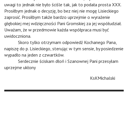
uwagi to jednak nie było ściśle tak, jak to podała prosta XXX.
Prosiłbym jednak o decyzję, bo bez niej nie mogę Lisieckiego
zaprosić. Prosiłbym także bardzo uprzejmie o wyrażenie
głębokiej mej wdzięczności Pani Gromskiej za jej współudział.
Uważam, że w przedmowie każda współpraca musi być
uwidoczniona.
n
Skoro tylko otrzymam odpowiedź Kochanego Pana,
napiszę do p. Lisieckiego, sterując w tym sensie, by posiedzenie
wypadło na jeden z czwartków.
n
Serdecznie ściskam dłoń i Szanownej Pani przesyłam
uprzejme ukłony
KsKMichalski