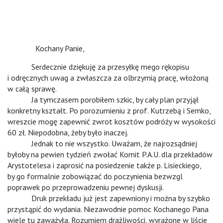
n
Kochany Panie,
n
Serdecznie dziękuję za przesyłkę mego rękopisu
i odręcznych uwag a zwłaszcza za olbrzymią pracę, włożoną
w całą sprawę.
n
Ja tymczasem porobiłem szkic, by cały plan przyjął
konkretny kształt. Po porozumieniu z prof. Kutrzebą i Semko,
wreszcie mogę zapewnić zwrot kosztów podróży w wysokości
60 zł. Niepodobna, żeby było inaczej.
n
Jednak to nie wszystko. Uważam, że najrozsądniej
byłoby na pewien tydzień zwołać Komit P.A.U. dla przekładów
Arystotelesa i zaprosić na posiedzenie także p. Lisieckiego,
by go formalnie zobowiązać do poczynienia bezwzgl
poprawek po przeprowadzeniu pewnej dyskusji.
n
Druk przekładu już jest zapewniony i można by szybko
przystąpić do wydania. Niezawodnie pomoc Kochanego Pana
wiele tu zaważyła. Rozumiem drażliwości, wyrażone w liście