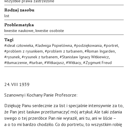
wszystkie prawa zastrzeżone
Rodzaj zasobu
list
Problematyka
,
kwestie naukowe
kwestie osobiste
Tagi
,
,
,
,
#
ideał człowieka
#
Jadwiga Popielówna
#
podziękowania
#
portret
,
,
,
#
problem z rysunkiem
#
problem z turbanem
#
Roman Ingarden
,
,
,
#
rysunek
#
rysunek z turbanem
#
Stanisław Ignacy Witkiewicz
,
,
,
,
#
tłumaczenie
#
turban
#
Witkacjusz
#
Witkacy
#
Zygmunt Freud
24. VIII 1939
Szanowny i Kochany Panie Profesorze:
Dziękuję Panu serdecznie za list i specjalnie intensywnie za to,
że Pan jest łaskaw przetłumaczyć mój artykuł. Ale taki zdania
swego o tej przeróbce Pan nie wyraził, ani tu, ani w liście –
a o to mi bardzo chodziło. Co do portretu, to wszystkim robię