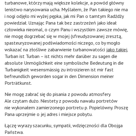
turbanowe, którzy mają większe kolekcje, a powód główny
lenistwo narysowania ucha. Myślałem, że Pan takiego nie ma
i nogi odjęło mi wyżej pępka, jak mi Pan o tamtym Radżdży
powiedział. Uznając Pana tak bez zastrzeżeń jako ideał
człowieka nieomal, o czym Panu i wszystkim zawsze mówię,
nie mogę dogrzebać się w mojej (sfreudyzowanej zresztą,
spasteuryzowanej podświadomości niczego, co by mogło
wskazać na złośliwe zabarwienie turbanowatości
jako takiej.
Turban ist Turban – ist nichts mehr darüber zu sagen die
absolute Unmöglichkeit eine symbolische Bedeutung in die
Turbanigkeit wesensmässig zu introizieren ist mir fast
befreundlich geworden sogar in den Dimension meiner
Porträtkunst.
Nie mogę zabrać się do pisania z powodu atmosfery.
Ale czytam dużo. Niestety z powodu nawału portretów
nie wykonałem zamierzonego portretu p. Popielówny. Proszę
Pana uprzejmie o jej adres i miejsce pobytu.
Łączę wyrazy szacunku, sympatii, wdzięczności dla Obojga
Państwa.