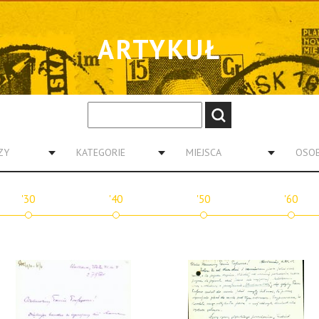
ARTYKUŁ
ZY
KATEGORIE
MIEJSCA
OSO
'30
'40
'50
'60