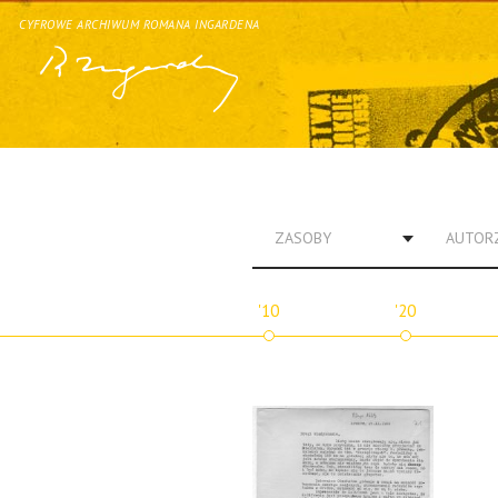
CYFROWE ARCHIWUM ROMANA INGARDENA
ZASOBY
AUTOR
'10
'20