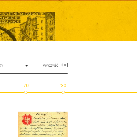
BY
WYCZYŚĆ
'70
'80