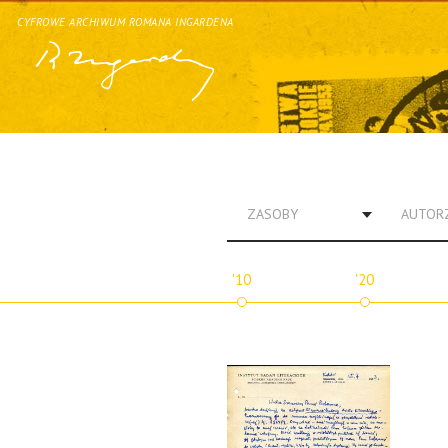
CYFROWE ARCHIWUM ROMANA INGARDENA
ZASOBY
AUTOR
'10
'20