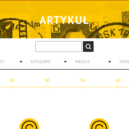
ARTYKUŁ
ZY
KATEGORIE
MIEJSCA
OSO
'30
'40
'50
'60