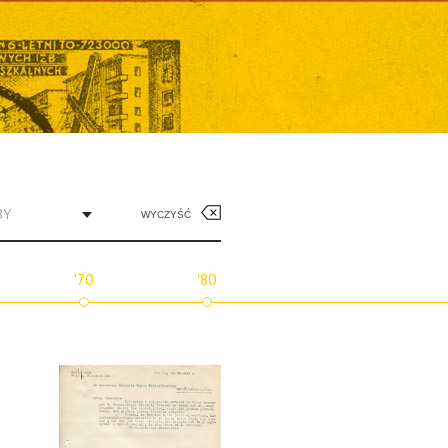
BY
WYCZYŚĆ
'70
'80