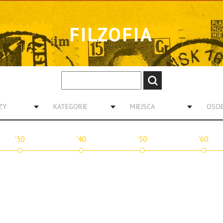
FILZOFIA
ZY
KATEGORIE
MIEJSCA
OSO
'30
'40
'50
'60