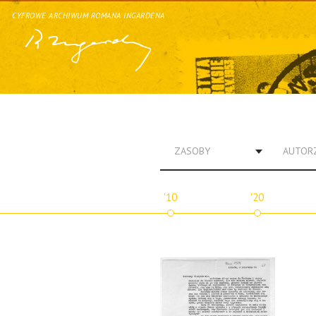
CYFROWE ARCHIWUM ROMANA INGARDENA
ZASOBY
AUTOR
'10
'20