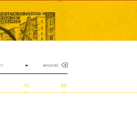
BY
WYCZYŚĆ
'70
'80