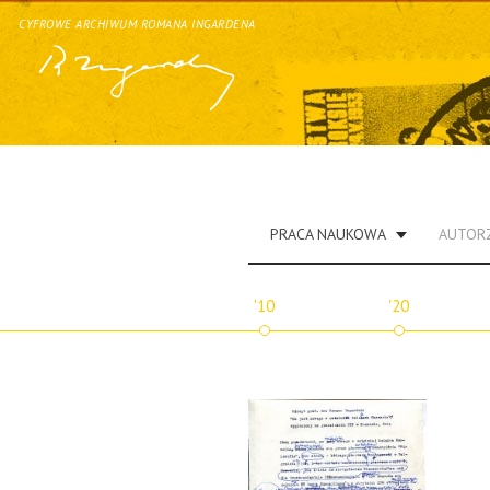
CYFROWE ARCHIWUM ROMANA INGARDENA
PRACA NAUKOWA
AUTOR
'10
'20