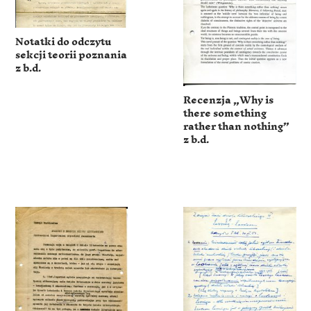
Notatki do odczytu
sekcji teorii poznania
z b.d.
Recenzja „Why is
there something
rather than nothing”
z b.d.