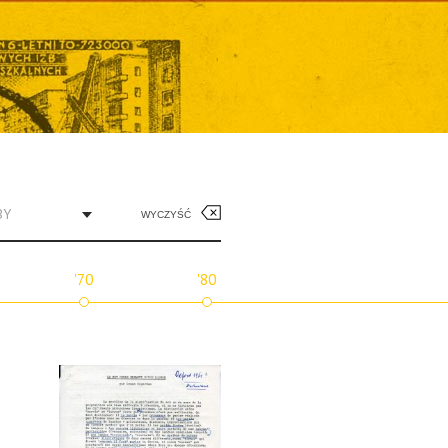
BY
WYCZYŚĆ
'70
'80