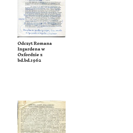
Odczyt Romana
Ingardena w
Oxfordzie z
bd.bd.1962