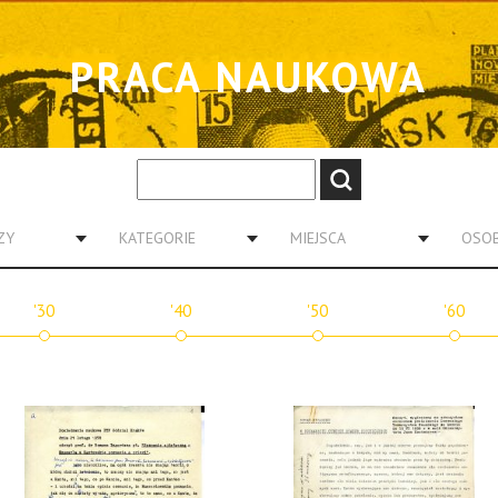
PRACA NAUKOWA
ZY
KATEGORIE
MIEJSCA
OSO
'30
'40
'50
'60